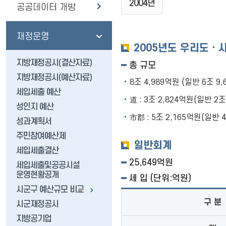
2004년
공공데이터 개방
재정운영
2005년도 우리도ㆍ
지방재정공시(결산자료)
총 규모
지방재정공시(예산자료)
8조 4,989억원 (일반 6조 9,6
세입세출 예산
道 : 3조 2,824억원(일반 2조
성인지 예산
市郡 : 5조 2,165억원(일반 4
성과계획서
주민참여예산제
일반회계
세입세출결산
25,649억원
세입세출및공공시설
운영현황공개
세 입 (단위:억원)
시군구 예산규모 비교
구 분
시군재정공시
지방공기업