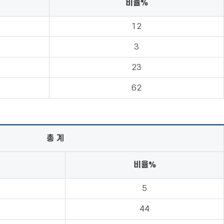
비율%
12
3
23
62
총 계
비율%
5
44