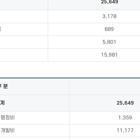
25,649
세
3,178
입
689
세
5,801
금
15,981
구 분
계
25,649
 행정비
1,359
 개발비
11,177