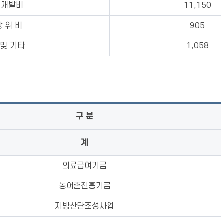
 개발비
11,150
방 위 비
905
 및 기타
1,058
구 분
계
의료급여기금
농어촌진흥기금
지방산단조성사업