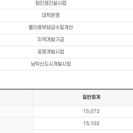
탐진댐건설사업
대학운영
물이용부담금수질개선
지역개발기금
공영개발사업
남악신도시개발사업
일반회계
15,072
15,102