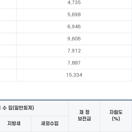
4,735
5,698
6,946
9,606
7,912
7,887
15,334
체 수 입(일반회계)
재 정
자립도
보전금
(%)
지방세
세외수입