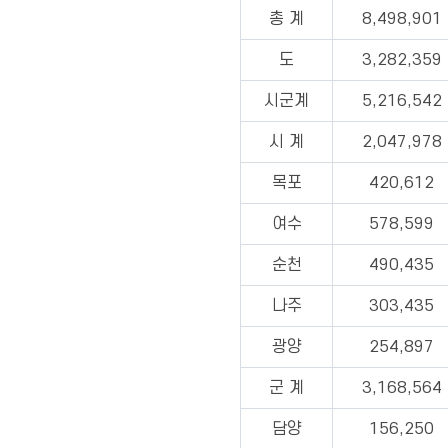
총 계
8,498,901
도
3,282,359
시군계
5,216,542
시 계
2,047,978
목포
420,612
여수
578,599
순천
490,435
나주
303,435
광양
254,897
군 계
3,168,564
담양
156,250