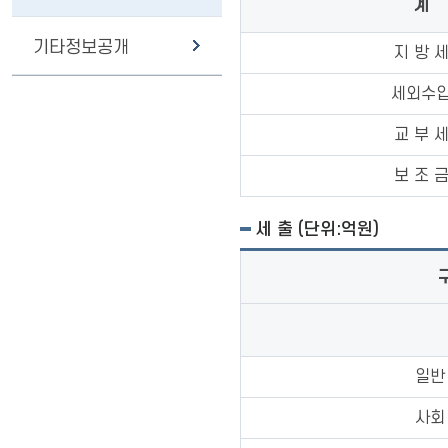
계
기타정보공개
지 방 
세외수
교 부 
보 조 
세 출 (단위:억원)
일반
사회