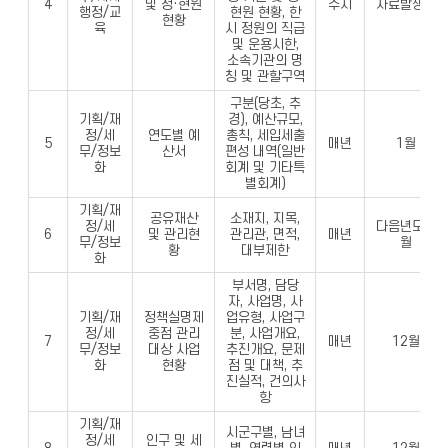
4
및 정·현원
수시
자료발생시
행정/교
현원 현황, 한
현황
육
시 정원의 직급
및 운용시한,
소속기관의 명
칭 및 관할구역
구분(당초, 추
기획/재
경), 예산규모,
정/세
연도별 예
총칙, 세입세출
5
매년
1월
무/정보
산서
편성 내역(일반
화
회계 및 기타특
별회계)
기획/재
공유재산
소재지, 지목,
정/세
다음년도 7
6
및 관리현
관리관, 면적,
매년
무/정보
월
황
대부제한
화
부서명, 담당
자, 사업명, 사
기획/재
정책실명제
업유형, 사업구
정/세
중점 관리
분, 사업개요,
7
매년
12월
무/정보
대상 사업
추진개요, 문제
화
현황
점 및 대책, 추
진실적, 건의사
항
기획/재
시군구별, 남녀
정/세
인구 및 세