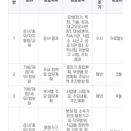
분야
공표목록
공표항목
공표시기
번
주
기
유형(정기, 특
정, 기술, 성과,
대규모공사현
감사/총
장), 대상(본부,
무/자치
직속기관, 사업
1
감사 결과
수시
자료발생시
행정/교
소, 시군구, 공
육
공기관 등), 지
적사항, 처분요
구 사항, 조치
결과
기획/재
중장기 종합계
주요 정책
정/세
획, 부문별 운
2
및 업무계
매년
2월
무/정보
영계획, 주요시
획
화
책 추진방향 등
기획/재
부서별 주
사업명, 사업개
정/세
3
요 업무계
요, 주요내용,
매년
4월
무/정보
획
추진계획
화
본청 및 소속기
관의 행정기구
와 직무범위,
감사/총
직급별 정원책
행정기구
무/자치
정 기준 및 정·