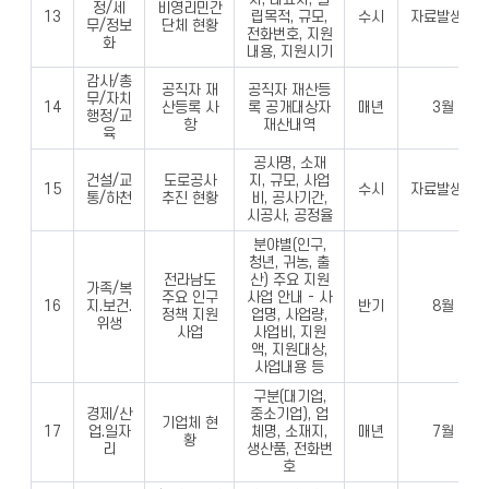
정/세
비영리민간
13
립목적, 규모,
수시
자료발생시
무/정보
단체 현황
전화번호, 지원
화
내용, 지원시기
감사/총
공직자 재
공직자 재산등
무/자치
14
산등록 사
록 공개대상자
매년
3월
행정/교
항
재산내역
육
공사명, 소재
건설/교
도로공사
지, 규모, 사업
15
수시
자료발생시
통/하천
추진 현황
비, 공사기간,
시공사, 공정율
분야별(인구,
청년, 귀농, 출
전라남도
산) 주요 지원
가족/복
주요 인구
사업 안내 - 사
16
지.보건.
반기
8월
정책 지원
업명, 사업량,
위생
사업
사업비, 지원
액, 지원대상,
사업내용 등
구분(대기업,
경제/산
중소기업), 업
기업체 현
17
업.일자
체명, 소재지,
매년
7월
황
리
생산품, 전화번
호