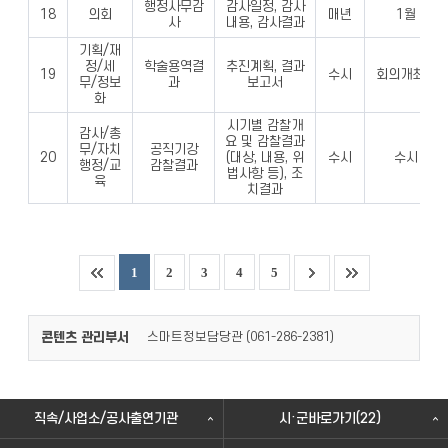
행정사무감
감사일정, 감사
18
의회
매년
1월
사
내용, 감사결과
기획/재
정/세
학술용역결
추진계획, 결과
19
수시
회의개최시
무/정보
과
보고서
화
시기별 감찰개
감사/총
요 및 감찰결과
무/자치
공직기강
20
(대상, 내용, 위
수시
수시
행정/교
감찰결과
법사항 등), 조
육
치결과
1
2
3
4
5
콘텐츠 관리부서
스마트정보담당관 (
)
061-286-2381
직속/사업소/공사출연기관
시·군바로가기(22)