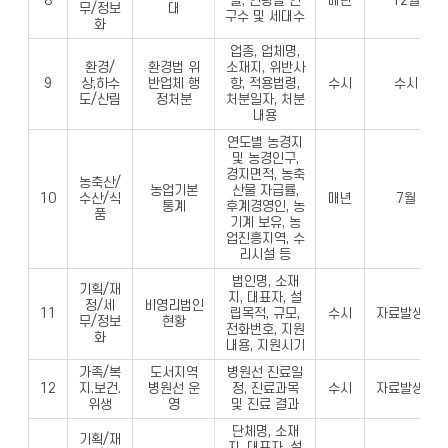
8
별, 연령별 인
매년
12월
무/정보
대
구수 및 세대수
화
업종, 업체명,
환경/
환경법 위
소재지, 위반사
9
상,하수
반업체 행
항, 적용법령,
수시
수시
도/산림
정처분
처분일자, 처분
내용
연도별 농경지
및 농경인구,
경지면적, 농축
농축산/
농업기본
산물 자급률,
10
수산/식
매년
7월
통계
후계경영인, 농
품
기계 보유, 농
업진흥지역, 수
리시설 등
법인명, 소재
기획/재
지, 대표자, 설
정/세
비영리법인
11
립목적, 규모,
수시
자료발생시
무/정보
현황
전화번호, 지원
화
내용, 지원시기
가족/복
도서지역
병원선 진료일
12
지.보건.
병원선 운
정, 진료과목
수시
자료발생시
위생
영
및 진료 결과
단체명, 소재
기획/재
지, 대표자, 설