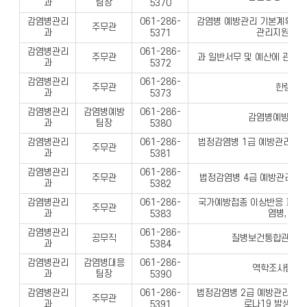
과
팀장
5370
감염병관리
감염병 예방관리 기본계획 및 
061-286-
주무관
과
관리지원단 운
5371
감염병관리
061-286-
주무관
과 일반서무 및 예산에 관한 사
과
5372
감염병관리
061-286-
주무관
한랭질
과
5373
감염병관리
감염병예방
061-286-
감염병예방팀 업
과
팀장
5380
감염병관리
법정감염병 1급 예방관리, 코
061-286-
주무관
과
등
5381
감염병관리
061-286-
주무관
법정감염병 4급 예방관리, 
과
5382
감염병관리
국가예방접종 이상반응 피해보
061-286-
주무관
과
염병, 방역
5383
감염병관리
061-286-
공무직
질병보건통합관리시스
과
5384
감염병관리
감염병대응
061-286-
역학조사팀 업
과
팀장
5390
감염병관리
법정감염병 2급 예방관리, 시
061-286-
주무관
과
로나19 발생 현
5391