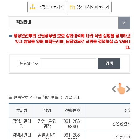
직원안내
부서안내
자료실
행정안전부의 민원공무원 보호 강화대책에 따라 직원 실명을 공개하고
있지 않음을 양해 부탁드리며, 담당업무로 직원을 검색하실 수 있습니
다.
부서명
직위
전화번호
담당업
감염병관리
감염병관리
061-286-
감염병관리과 업
과
과장
5360
감염병관리
감염병정책
061-286-
감염병정책팀 업