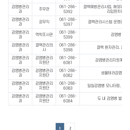
감염병관리
결핵예방관리사업, 해외유입 신
061-286-
주무관
과
리입원치료비 
5392
감염병관리
061-286-
공무직
결핵관리시스템 운영관리, 
과
5397
감염병관리
061-286-
역학조사관
감염병 역학
과
5399
감염병관리
결핵관리의
061-286-
결핵 환자관리, 결핵
과
사
5398
감염병관리
감염병관리
061-286-
감염병관리지원계획 수
과
지원단
6081
감염병관리
감염병관리
061-286-
생물테러감염병 훈
과
지원단
6082
감염병관리
감염병관리
061-286-
일일감염병 모니터링, 감염
과
지원단
6083
감염병관리
감염병관리
061-286-
도 내 감염병 발생 
과
지원단
6084
1
2