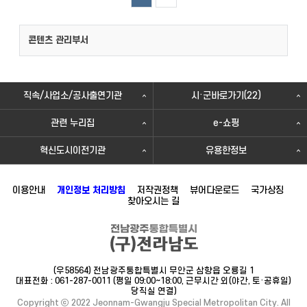
콘텐츠 관리부서
직속/사업소/공사출연기관
시·군바로가기(22)
관련 누리집
e-쇼핑
혁신도시이전기관
유용한정보
이용안내
개인정보 처리방침
저작권정책
뷰어다운로드
국가상징
찾아오시는 길
(우58564) 전남광주통합특별시 무안군 삼향읍 오룡길 1
대표전화 : 061-287-0011 (평일 09:00~18:00, 근무시간 외(야간, 토·공휴일)
당직실 연결)
Copyright ⓒ 2022 Jeonnam-Gwangju Special Metropolitan City. All