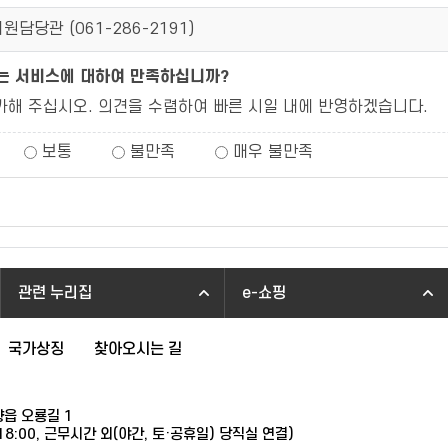
원담당관 (
061-286-2191
)
되는 서비스에 대하여 만족하십니까?
가해 주십시오. 의견을 수렴하여 빠른 시일 내에 반영하겠습니다.
보통
불만족
매우 불만족
관련 누리집
e-쇼핑
국가상징
찾아오시는 길
향읍 오룡길 1
~18:00, 근무시간 외(야간, 토·공휴일) 당직실 연결)