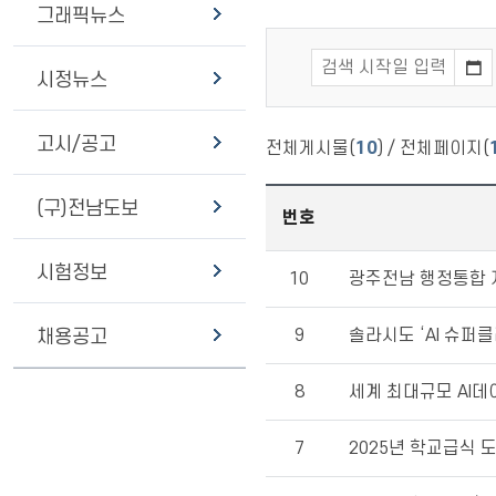
그래픽뉴스
시정뉴스
고시/공고
전체게시물(
10
) / 전체페이지(
(구)전남도보
번호
시험정보
10
광주전남 행정통합 
9
솔라시도 ‘AI 슈퍼
채용공고
8
세계 최대규모 AI
7
2025년 학교급식 