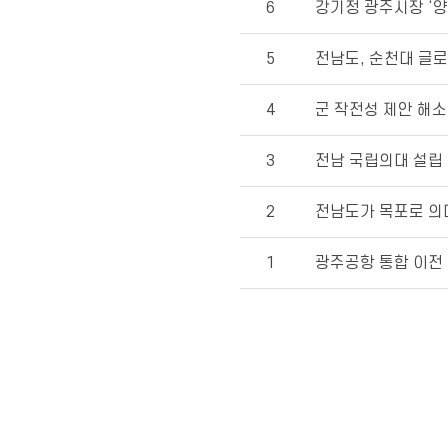
6
강기정 광주시장 ‘양
5
전남도, 순천대 글로
4
군 작전성 제안 해
3
전남 국립의대 설립 
2
전남도가 목포로 의
1
광주공항 통합 이전