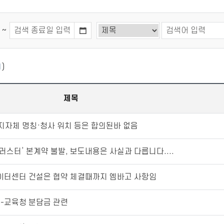
~
1
)
제목
지자체 명칭·청사 위치 등은 합의된바 없음
클러스터’ 본계약 불발, 보도내용은 사실과 다릅니다....
데이터센터 건설은 협약 체결때까지 엠바고 사항임
도-교육청 분담금 관련