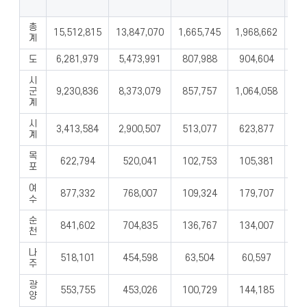
총
15,512,815
13,847,070
1,665,745
1,968,662
1,6
계
도
6,281,979
5,473,991
807,988
904,604
84
시
군
9,230,836
8,373,079
857,757
1,064,058
80
계
시
3,413,584
2,900,507
513,077
623,877
51
계
목
622,794
520,041
102,753
105,381
8
포
여
877,332
768,007
109,324
179,707
15
수
순
841,602
704,835
136,767
134,007
9
천
나
518,101
454,598
63,504
60,597
5
주
광
553,755
453,026
100,729
144,185
12
양