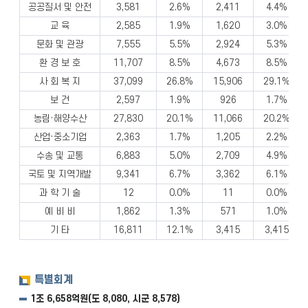
공공질서 및 안전
3,581
2.6%
2,411
4.4%
교 육
2,585
1.9%
1,620
3.0%
문화 및 관광
7,555
5.5%
2,924
5.3%
환 경 보 호
11,707
8.5%
4,673
8.5%
사 회 복 지
37,099
26.8%
15,906
29.1%
보 건
2,597
1.9%
926
1.7%
농림·해양수산
27,830
20.1%
11,066
20.2%
산업·중소기업
2,363
1.7%
1,205
2.2%
수송 및 교통
6,883
5.0%
2,709
4.9%
국토 및 지역개발
9,341
6.7%
3,362
6.1%
과 학 기 술
12
0.0%
11
0.0%
예 비 비
1,862
1.3%
571
1.0%
기 타
16,811
12.1%
3,415
3,415
특별회계
1조 6,658억원(도 8,080, 시군 8,578)