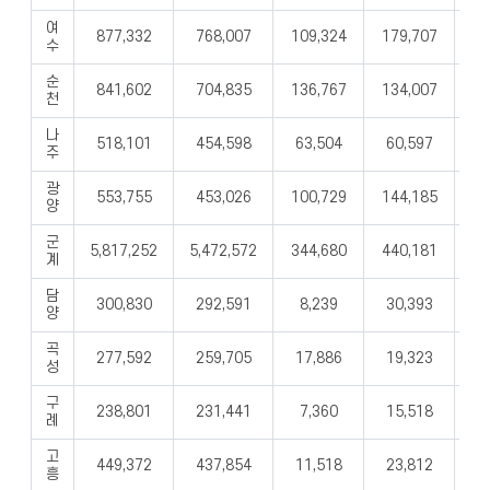
여
877,332
768,007
109,324
179,707
15
수
순
841,602
704,835
136,767
134,007
9
천
나
518,101
454,598
63,504
60,597
5
주
광
553,755
453,026
100,729
144,185
12
양
군
5,817,252
5,472,572
344,680
440,181
29
계
담
300,830
292,591
8,239
30,393
1
양
곡
277,592
259,705
17,886
19,323
1
성
구
238,801
231,441
7,360
15,518
8
례
고
449,372
437,854
11,518
23,812
1
흥