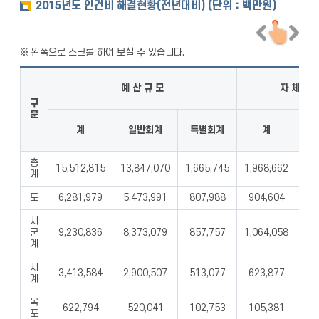
2015년도 인건비 해결현황(전년대비) (단위：백만원)
예 산 규 모
자 체 수 
구
분
계
일반회계
특별회계
계
총
15,512,815
13,847,070
1,665,745
1,968,662
1,6
계
도
6,281,979
5,473,991
807,988
904,604
84
시
군
9,230,836
8,373,079
857,757
1,064,058
80
계
시
3,413,584
2,900,507
513,077
623,877
51
계
목
622,794
520,041
102,753
105,381
8
포