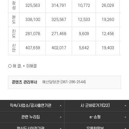
장
325,563
314,791
10,772
26,029
1
성
완
338,100
325,567
12,533
19,260
1
도
진
281,078
271,468
9,609
12,456
6
도
신
407,659
402,017
5,642
19,403
9
안
○ 해 결, × 미해결
콘텐츠 관리부서
예산담당관 (
)
061-286-2544
직속/사업소/공사출연기관
시·군바로가기(22)
관련 누리집
e-쇼핑
혁신도시이전기관
유용한정보