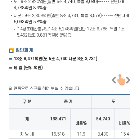
도 : 6조 2,820억원(일반 5조 4,740, 특별 8,080)------ 전년대비
4,788억원 8.3%증
시군 : 9조 2,309억원(일반 8조 3,731, 특별 8,578)------ 전년대비
5,093억원 5.8%증
‘14당초예산총규모14조 5,248억원(일반 12조 9,786, 특별 1조
5,462)보다9,881억원(6.8%)증
일반회계
13조 8,471억원(도 5조 4,740 시군 8조 3,731)
세 입 (단위:억원)
구 분
총 계
도
계
138,471
54,740
비율%
비율%
지 방 세
16,518
11.9
8,430
15.4