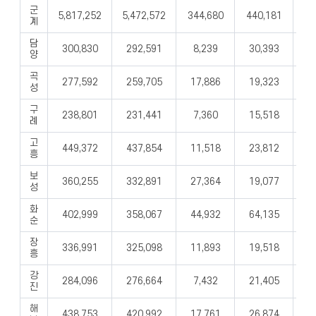
군
5,817,252
5,472,572
344,680
440,181
29
계
담
300,830
292,591
8,239
30,393
1
양
곡
277,592
259,705
17,886
19,323
1
성
구
238,801
231,441
7,360
15,518
8
례
고
449,372
437,854
11,518
23,812
1
흥
보
360,255
332,891
27,364
19,077
1
성
화
402,999
358,067
44,932
64,135
5
순
장
336,991
325,098
11,893
19,518
1
흥
강
284,096
276,664
7,432
21,405
1
진
해
438,753
420,992
17,761
26,874
1