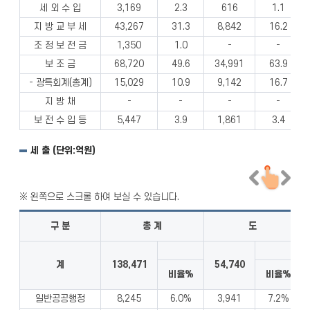
세 외 수 입
3,169
2.3
616
1.1
지 방 교 부 세
43,267
31.3
8,842
16.2
조 정 보 전 금
1,350
1.0
-
-
보 조 금
68,720
49.6
34,991
63.9
- 광특회계(총계)
15,029
10.9
9,142
16.7
지 방 채
-
-
-
-
보 전 수 입 등
5,447
3.9
1,861
3.4
세 출 (단위:억원)
구 분
총 계
도
계
138,471
54,740
비율%
비율%
일반공공행정
8,245
6.0%
3,941
7.2%