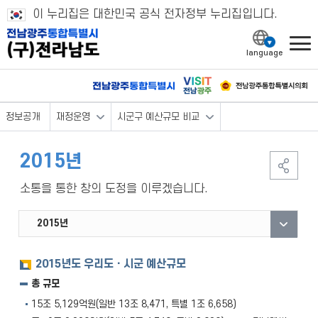
이 누리집은 대한민국 공식 전자정부 누리집입니다.
l
정보공개
재정운영
시군구 예산규모 비교
2015년
소통을 통한 창의 도정을 이루겠습니다.
2026년
2025년
2024년
2023년
2022년
2021년
2020년
2019년
2018년
2017년
2016년
2015년
2014년
2013년
2012년
2011년
2010년
2009년
2008년
2007년
2006년
2005년
2004년
2015년도 우리도ㆍ시군 예산규모
총 규모
15조 5,129억원(일반 13조 8,471, 특별 1조 6,658)