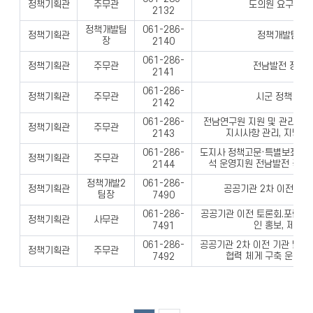
정책기획관
주무관
도의원 요구자료
2132
정책개발팀
061-286-
정책기획관
정책개발팀 업
장
2140
061-286-
정책기획관
주무관
전남발전 정책과
2141
061-286-
정책기획관
주무관
시군 정책비전 
2142
전남연구원 지원 및 관리, 국
061-286-
정책기획관
주무관
지시사항 관리, 지방자
2143
도지사 정책고문·특별보좌관 관
061-286-
정책기획관
주무관
석 운영지원 전남발전 국가
2144
정책개발2
061-286-
정책기획관
공공기관 2차 이전 유치
팀장
7490
공공기관 이전 토론회.포럼,세
061-286-
정책기획관
사무관
인 홍보, 제도개
7491
공공기관 2차 이전 기관 발굴
061-286-
정책기획관
주무관
협력 체게 구축 운영, 
7492