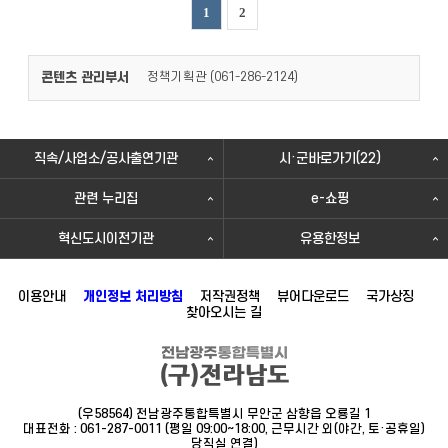
1
2
콘텐츠 관리부서
정책기획관 (
)
061-286-2124
직속/사업소/공사출연기관
시·군바로가기(22)
관련 누리집
e-쇼핑
혁신도시이전기관
유용한정보
이용안내
개인정보 처리방침
저작권정책
뷰어다운로드
국가상징
찾아오시는 길
(우58564) 전남광주통합특별시 무안군 삼향읍 오룡길 1
대표전화 : 061-287-0011 (평일 09:00~18:00, 근무시간 외(야간, 토·공휴일)
당직실 연결)