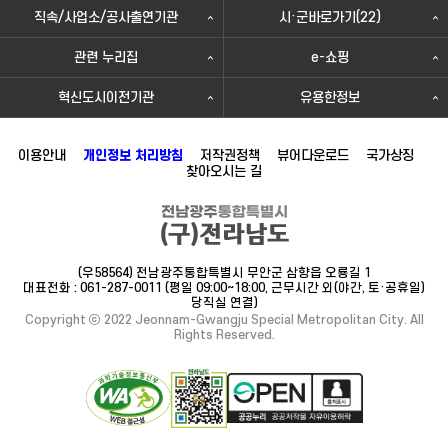
직속/사업소/공사출연기관
시·군바로가기(22)
관련 누리집
e-쇼핑
혁신도시이전기관
유용한정보
이용안내
개인정보 처리방침
저작권정책
뷰어다운로드
국가상징
찾아오시는 길
(우58564) 전남광주통합특별시 무안군 삼향읍 오룡길 1
대표전화 : 061-287-0011 (평일 09:00~18:00, 근무시간 외(야간, 토·공휴일)
당직실 연결)
Copyright ⓒ 2022 Jeonnam-Gwangju Special Metropolitan City. All
Rights Reserved.