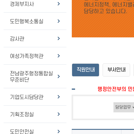
경제부지사
에너지정책, 에너지밸
담당하고 있습니다.
도민행복소통실
감사관
여성가족정책관
직원안내
부서안내
전남광주행정통합실
무준비단
행정안전부의 민원
기업도시담당관
기획조정실
도민안전실