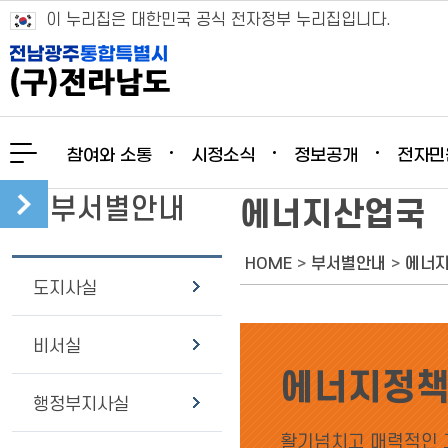
이 누리집은 대한민국 공식 전자정부 누리집입니다.
참여와 소통
시정소식
정보공개
전자민
부서별안내
에너지산업국
HOME
>
부서별안내
>
에너
도지사실
비서실
에너지정
행정부지사실
활기넘치고 매력적인 고