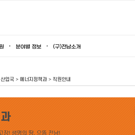
원
분야별 정보
(구)전남소개
지산업국
>
에너지정책과
>
직원안내
책과
장! 생명의 땅, 으뜸 전남!