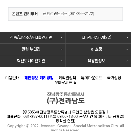
콘텐츠 관리부서
균형성과담당관 (
)
061-286-2172
직속/사업소/공사출연기관
시·군바로가기(22)
관련 누리집
e-쇼핑
혁신도시이전기관
유용한정보
이용안내
개인정보 처리방침
저작권정책
뷰어다운로드
국가상징
찾아오시는 길
(우58564) 전남광주통합특별시 무안군 삼향읍 오룡길 1
대표전화 : 061-287-0011 (평일 09:00~18:00, 근무시간 외(야간, 토·공휴일)
당직실 연결)
Copyright ⓒ 2022 Jeonnam-Gwangju Special Metropolitan City. All
Rights Reserved.