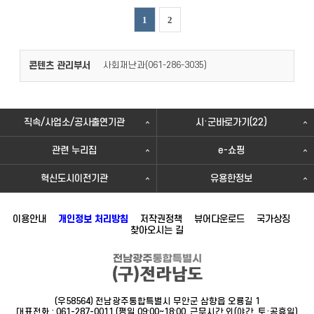
1
2
콘텐츠 관리부서
사회재난과(
)
061-286-3035
직속/사업소/공사출연기관
시·군바로가기(22)
관련 누리집
e-쇼핑
혁신도시이전기관
유용한정보
이용안내
개인정보 처리방침
저작권정책
뷰어다운로드
국가상징
찾아오시는 길
(우58564) 전남광주통합특별시 무안군 삼향읍 오룡길 1
대표전화 : 061-287-0011 (평일 09:00~18:00, 근무시간 외(야간, 토·공휴일)