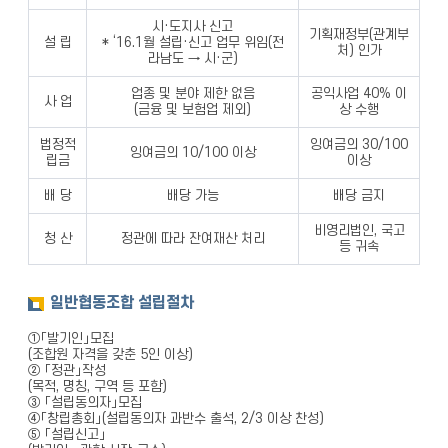
시·도지사 신고
기획재정부(관계부
설 립
* ‘16.1월 설립·신고 업무 위임(전
처) 인가
라남도 → 시·군)
업종 및 분야 제한 없음
공익사업 40% 이
사 업
(금융 및 보험업 제외)
상 수행
법정적
잉여금의 30/100
잉여금의 10/100 이상
립금
이상
배 당
배당 가능
배당 금지
비영리법인, 국고
청 산
정관에 따라 잔여재산 처리
등 귀속
일반협동조합 설립절차
①「발기인」모집
(조합원 자격을 갖춘 5인 이상)
② 「정관」작성
(목적, 명칭, 구역 등 포함)
③ 「설립동의자」모집
④「창립총회」(설립동의자 과반수 출석, 2/3 이상 찬성)
⑤ 「설립신고」