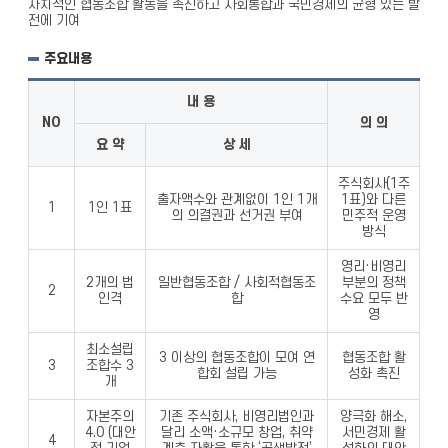
자치적인 협동조합 활동을 촉진하고 사회통합과 국민경제의 균형 있는 발
전에 기여
주요내용
내 용
NO
의 의
요 약
상 세
주식회사(1주
출자액수와 관계없이 1인 1개
1표)와 다른
1
1인 1표
의 의결권과 선거권 부여
민주적 운영
방식
영리·비영리
2개의 법
일반협동조합 / 사회적협동조
부분의 정책
2
인격
합
수요 모두 반
영
최소설립
3 이상의 협동조합이 모여 연
협동조합 활
3
조합수 3
합회 설립 가능
성화 촉진
개
자본주의
기존 주식회사, 비영리법인과
양극화 해소,
4.0 (대안
달리 소액·소규모 창업, 취약
서민경제 활
4