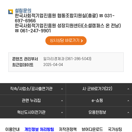
설립문의
한국사회적기업진흥원 협동조합지원실(총괄) ☎ 031-
697-6966
한국사회적기업진흥원 성장지원센터(소셜캠퍼스 온 전남)
☎ 061-247-9901
상시상담 바로가기
콘텐츠 관리부서
일자리경제과 (
)
061-286-5043
최근업데이트
2025-04-04
직속/사업소/공사출연기관
시·군바로가기(22)
관련 누리집
e-쇼핑
혁신도시이전기관
유용한정보
이용안내
개인정보 처리방침
저작권정책
뷰어다운로드
국가상징