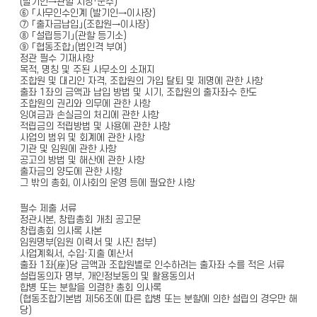
(발기인→관할 시장·군수)
⑥ 「사무인수인계 (발기인→이사장)
⑦ 「출자금납입」(조합원→이사장)
⑧ 「설립등기」(관할 등기소)
⑨ 「협동조합」(법인격 부여)
정관 필수 기재사항
목적, 명칭 및 주된 사무소의 소재지
조합원 및 대리인 자격, 조합원의 가입 탈퇴 및 제명에 관한 사항
출좌 1좌의 금액과 납입 방법 및 시기, 조합원의 출자좌수 한도
조합원의 권리와 의무에 관한 사항
잉여금과 손실금의 처리에 관한 사항
적립금의 적립방법 및 사용에 관한 사항
사업의 범위 및 회계에 관한 사항
기관 및 임원에 관한 사항
공고의 방법 및 해산에 관한 사항
출자금의 양도에 관한 사항
그 밖의 총회, 이사회의 운영 등에 필요한 사항
필수 제출 서류
정관사본, 창립총회 개최 공고문
창립총회 의사록 사본
임원명부(임원 이력서 및 사진 첨부)
사업계획서, 수입·지출 예산서
출좌 1좌(座)당 금액과 조합원별로 인수하려는 출자좌 수를 적은 서류
설립동의자 명부, 개인정보동의 및 활용동의서
합병 또는 분할을 의결한 총회 의사록
(협동조합기본법 제56조에 따른 합병 또는 분할에 의한 설립의 경우만 해
당)