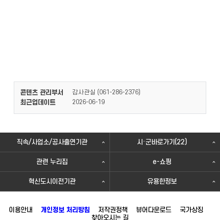
콘텐츠 관리부서
감사관실 (
)
061-286-2376
최근업데이트
2026-06-19
직속/사업소/공사출연기관
시·군바로가기(22)
관련 누리집
e-쇼핑
혁신도시이전기관
유용한정보
이용안내
개인정보 처리방침
저작권정책
뷰어다운로드
국가상징
찾아오시는 길