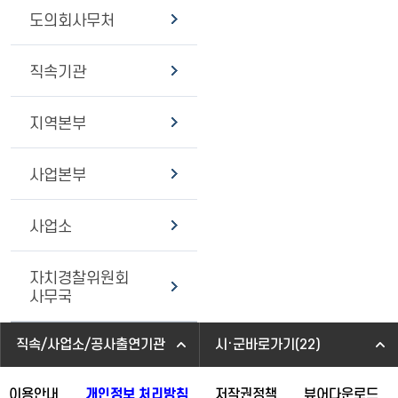
도의회사무처
직속기관
지역본부
사업본부
사업소
자치경찰위원회
사무국
직속/사업소/공사출연기관
시·군바로가기(22)
이용안내
개인정보 처리방침
저작권정책
뷰어다운로드