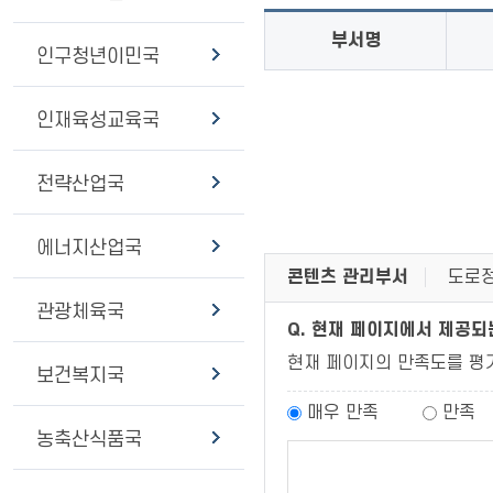
부서명
인구청년이민국
인재육성교육국
전략산업국
에너지산업국
콘텐츠 관리부서
도로정
관광체육국
Q. 현재 페이지에서 제공
현재 페이지의 만족도를 평
보건복지국
매우 만족
만족
농축산식품국