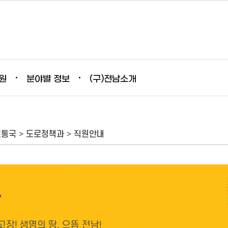
원
분야별 정보
(구)전남소개
교통국
>
도로정책과
>
직원안내
과
장! 생명의 땅, 으뜸 전남!