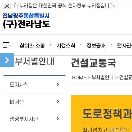
이 누리집은 대한민국 공식 전자정부 누리집입니다.
참여와 소통
시정소식
정보공개
전자민
부서별안내
건설교통국
HOME
>
부서별안내
>
건설
도지사실
비서실
도로정책
행정부지사실
활기넘치고 매력적인 고