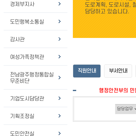
경제부지사
도로계획, 도로시설, 
담당하고 있습니다.
도민행복소통실
감사관
여성가족정책관
직원안내
부서안내
전남광주행정통합실
무준비단
행정안전부의 민원
기업도시담당관
기획조정실
도민안전실