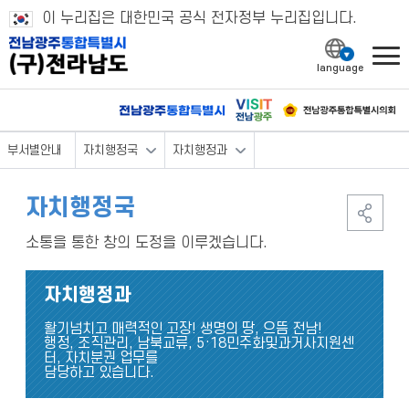
이 누리집은 대한민국 공식 전자정부 누리집입니다.
l
부서별안내
자치행정국
자치행정과
자치행정국
소통을 통한 창의 도정을 이루겠습니다.
자치행정과
활기넘치고 매력적인 고장! 생명의 땅, 으뜸 전남!
행정, 조직관리, 남북교류, 5·18민주화및과거사지원센
터, 자치분권 업무를
담당하고 있습니다.