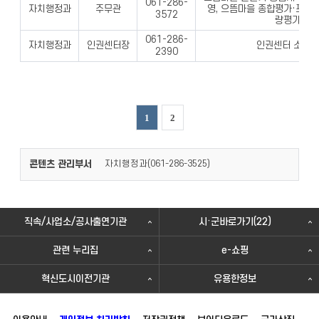
061-286-
자치행정과
주무관
영, 으뜸마을 종합평가·포상,
3572
량평가 추진
061-286-
자치행정과
인권센터장
인권센터 소관 
2390
1
2
콘텐츠 관리부서
자치행정과(
)
061-286-3525
직속/사업소/공사출연기관
시·군바로가기(22)
관련 누리집
e-쇼핑
혁신도시이전기관
유용한정보