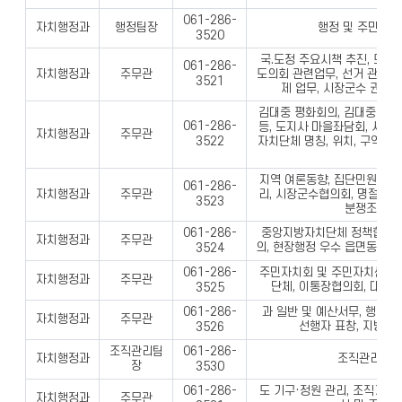
061-286-
자치행정과
행정팀장
행정 및 주민자치
3520
국.도정 주요시책 추진, 도민
061-286-
자치행정과
주무관
도의회 관련업무, 선거 관련 
3521
제 업무, 시장군수 권역
김대중 평화회의, 김대중-만
061-286-
등, 도지사 마을좌담회, 시,군
자치행정과
주무관
3522
자치단체 명칭, 위치, 구역 조
괄
지역 여론동향, 집단민원 동향
061-286-
자치행정과
주무관
리, 시장군수협의회, 명절 종합
3523
분쟁조정위
중앙지방자치단체 정책협의회,
061-286-
자치행정과
주무관
의, 현장행정 우수 읍면동 선
3524
주민자치회 및 주민자치센터,
061-286-
자치행정과
주무관
단체, 이통장협의회, 대한
3525
과 일반 및 예산서무, 행정사,
061-286-
자치행정과
주무관
선행자 표창, 지방행
3526
조직관리팀
061-286-
자치행정과
조직관리업무
장
3530
도 기구·정원 관리, 조직개편
061-286-
자치행정과
주무관