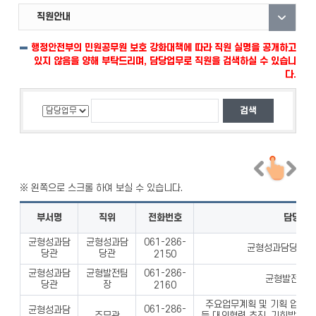
직원안내
부서안내
자료실
행정안전부의 민원공무원 보호 강화대책에 따라 직원 실명을 공개하고
있지 않음을 양해 부탁드리며, 담당업무로 직원을 검색하실 수 있습니
다.
부서명
직위
전화번호
담당업
균형성과담
균형성과담
061-286-
균형성과담당관실 
당관
당관
2150
균형성과담
균형발전팀
061-286-
균형발전업무
당관
장
2160
주요업무계획 및 기획 업무,
061-286-
균형성과담
주무관
등 대외협력 추진, 기회발전특