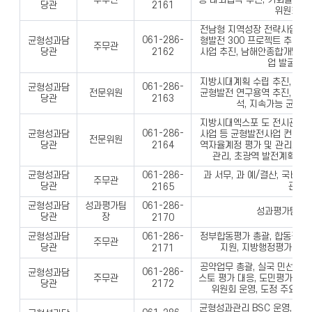
2161
당관
위원회 운
전남형 지역성장 전략사업 1, 
061-286-
균형성과담
형발전 300 프로젝트 추진,
주무관
2162
당관
사업 추진, 남해안종합개발청 
업 발굴 및
지방시대계획 수립 추진, 균형
061-286-
균형성과담
전문위원
균형발전 연구용역 추진, 균형
2163
당관
석, 지속가능 균형발
지방시대엑스포 도 전시관 구성
061-286-
균형성과담
사업 등 균형발전사업 컨설팅 
전문위원
2164
당관
역자율계정 평가 및 관리, 균
관리, 초광역 발전계획 및
균형성과담
과 서무, 과 예/결산, 국비
061-286-
주무관
당관
관리
2165
균형성과담
성과평가팀
061-286-
성과평가팀 업
당관
장
2170
균형성과담
정부합동평가 총괄, 합동평가 
061-286-
주무관
당관
지원, 지방행정평가정보시
2171
공약업무 총괄, 실국 민선8기
061-286-
균형성과담
주무관
스토 평가 대응, 도민평가단 
2172
당관
위원회 운영, 도정 주요 현
균형성과관리 BSC 운영, 도