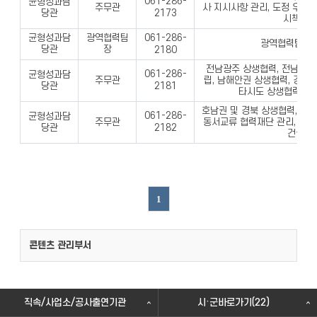
061-286-
균형성과담
주무관
사 지시사항 관리, 도정 우수시
2173
당관
시책 선
균형성과담
광역협력팀
061-286-
광역협력팀 업
당관
장
2180
전남광주 상생협력, 전남광주
061-286-
균형성과담
주무관
립, 남해안권 상생협력, 경남 
2181
당관
타시도 상생협력, 
호남권 및 경북 상생협력, 영
061-286-
균형성과담
주무관
동서교류 협력재단 관리, 신
2182
당관
건설 등
1
콘텐츠 관리부서
직속/사업소/공사출연기관
시·군바로가기(22)