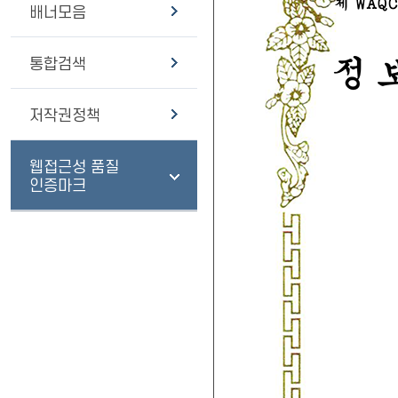
배너모음
통합검색
저작권정책
웹접근성 품질
인증마크