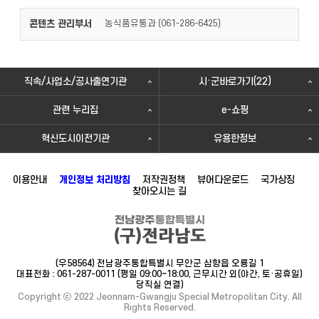
콘텐츠 관리부서
농식품유통과 (
)
061-286-6425
직속/사업소/공사출연기관
시·군바로가기(22)
관련 누리집
e-쇼핑
혁신도시이전기관
유용한정보
이용안내
개인정보 처리방침
저작권정책
뷰어다운로드
국가상징
찾아오시는 길
(우58564) 전남광주통합특별시 무안군 삼향읍 오룡길 1
대표전화 : 061-287-0011 (평일 09:00~18:00, 근무시간 외(야간, 토·공휴일)
당직실 연결)
Copyright ⓒ 2022 Jeonnam-Gwangju Special Metropolitan City. All
Rights Reserved.