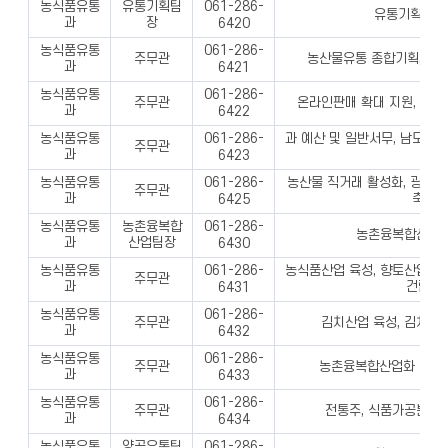
농식품유통
유통기획팀
061-286-
유통기획 업무
과
장
6420
농식품유통
061-286-
주무관
농산물유통 종합기획, 푸드
과
6421
농식품유통
061-286-
주무관
온라인판매 확대 지원, 남도
과
6422
농식품유통
과 예산 및 일반서무, 남도미
061-286-
주무관
과
등
6423
농식품유통
농산물 직거래 활성화, 광역농
061-286-
주무관
과
축 등
6425
농식품유통
농촌융복합
061-286-
농촌융복합산업 
과
산업팀장
6430
농식품유통
농식품산업 육성, 향토산업,
061-286-
주무관
과
건립 등
6431
농식품유통
061-286-
주무관
김치산업 육성, 김치 
과
6432
농식품유통
061-286-
주무관
농촌융복합산업화 지원,
과
6433
농식품유통
061-286-
주무관
전통주, 식품가공분야
과
6434
농식품유통
양곡유통팀
061-286-