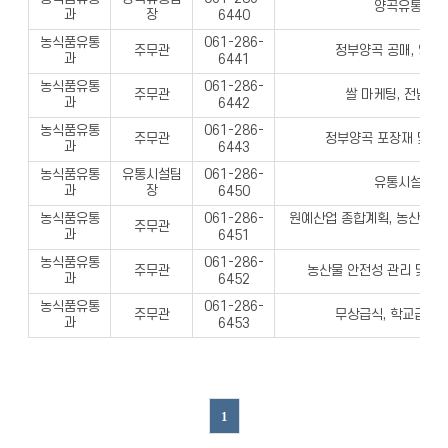
양곡유통 업무
과
장
6440
농식품유통
061-286-
주무관
정부양곡 공매, 양곡
과
6441
농식품유통
061-286-
주무관
쌀 마케팅, 전남쌀
과
6442
농식품유통
061-286-
주무관
정부양곡 포장재 및 부
과
6443
농식품유통
유통시설팀
061-286-
유통시설 업무
과
장
6450
농식품유통
원예산업 종합계획, 농산물 
061-286-
주무관
과
고
6451
농식품유통
061-286-
주무관
농산물 안전성 관리 및 PL
과
6452
농식품유통
061-286-
주무관
무상급식, 학교급식,
과
6453
1