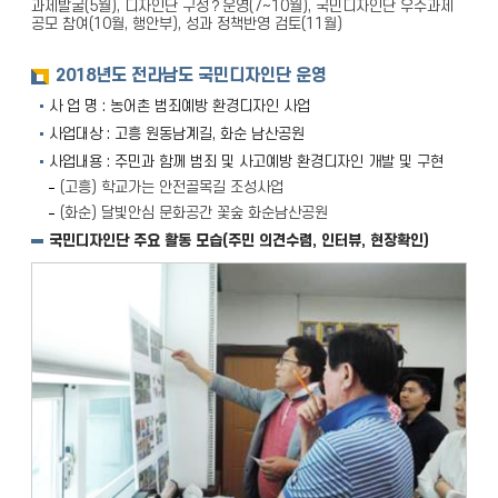
과제발굴(5월), 디자인단 구성？운영(7~10월), 국민디자인단 우수과제
공모 참여(10월, 행안부), 성과 정책반영 검토(11월)
2018년도 전라남도 국민디자인단 운영
사 업 명 : 농어촌 범죄예방 환경디자인 사업
사업대상 : 고흥 원동남계길, 화순 남산공원
사업내용 : 주민과 함께 범죄 및 사고예방 환경디자인 개발 및 구현
(고흥) 학교가는 안전골목길 조성사업
(화순) 달빛안심 문화공간 꽃숲 화순남산공원
국민디자인단 주요 활동 모습(주민 의견수렴, 인터뷰, 현장확인)