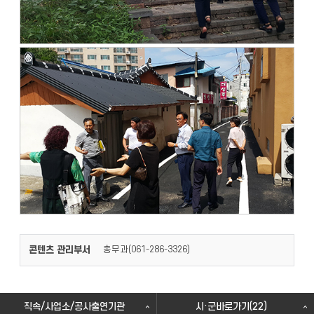
콘텐츠 관리부서
총무과(
)
061-286-3326
직속/사업소/공사출연기관
시·군바로가기(22)