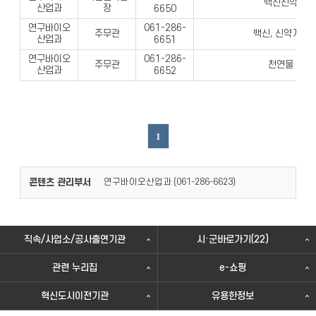
백신신약 업무
산업과
장
6650
연구바이오
061-286-
주무관
백신, 신약개발 
산업과
6651
연구바이오
061-286-
주무관
천연물 업무
산업과
6652
1
콘텐츠 관리부서
연구바이오산업과 (
)
061-286-6623
직속/사업소/공사출연기관
시·군바로가기(22)
관련 누리집
e-쇼핑
혁신도시이전기관
유용한정보