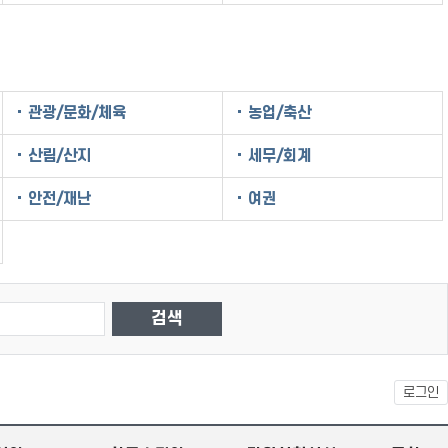
관광/문화/체육
농업/축산
산림/산지
세무/회계
안전/재난
여권
로그인