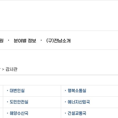
원
분야별 정보
(구)전남소개
람
>
감사관
대변인실
행복소통실
도민안전실
에너지산업국
해양수산국
건설교통국