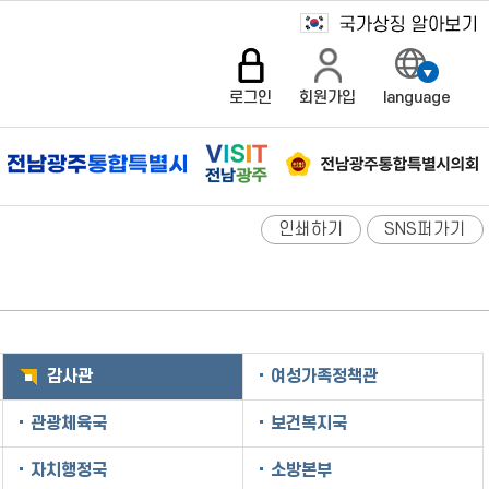
로그인
회원가입
language
인쇄하기
SNS퍼가기
감사관
여성가족정책관
관광체육국
보건복지국
자치행정국
소방본부