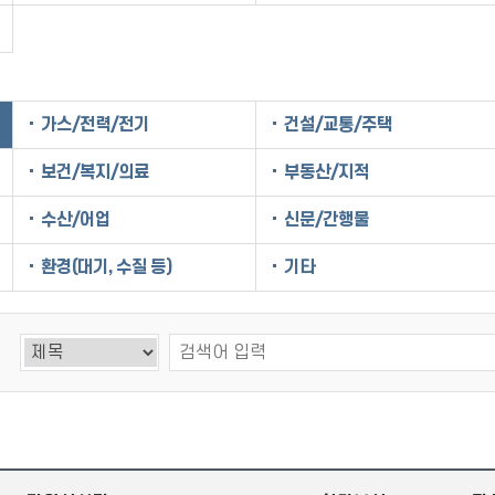
가스/전력/전기
건설/교통/주택
보건/복지/의료
부동산/지적
수산/어업
신문/간행물
환경(대기, 수질 등)
기타