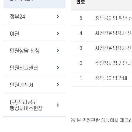
번호
정부24
5
청탁금지법 위반 
4
사전컨설팅감사 신
여권
3
사전컨설팅감사 신
민원상담 신청
2
주민감사청구 안내
민원신고센터
1
청탁금지법 안내
민원메신저
(구)전라남도
행정서비스헌장
※ 본 민원편람 메뉴에서 제공하