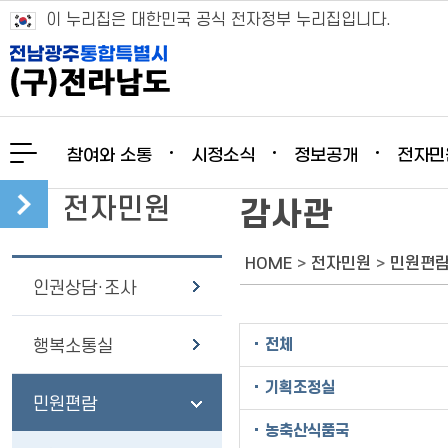
이 누리집은 대한민국 공식 전자정부 누리집입니다.
참여와 소통
시정소식
정보공개
전자민
전자민원
감사관
HOME
>
전자민원
>
민원편
인권상담·조사
전체
행복소통실
기획조정실
민원편람
농축산식품국