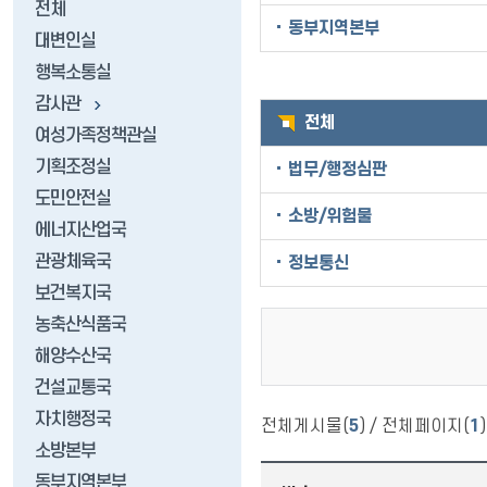
전체
동부지역본부
대변인실
행복소통실
감사관
전체
여성가족정책관실
기획조정실
법무/행정심판
도민안전실
소방/위험물
에너지산업국
관광체육국
정보통신
보건복지국
농축산식품국
해양수산국
건설교통국
자치행정국
전체게시물(
5
) / 전체페이지(
1
)
소방본부
동부지역본부