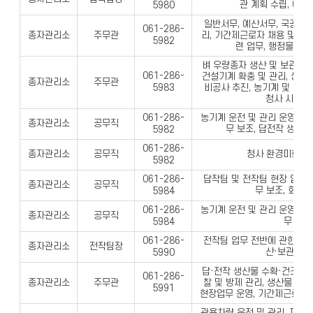
관 계획 수립, 예산
5980
일반서무, 예산서무, 국공유재
061-286-
종자관리소
주무관
리, 기간제근로자 채용 및 관리
5982
련 업무, 행정물품 
벼 우량종자 생산 및 보관 계
061-286-
건설기계 확충 및 관리, 생산
종자관리소
주무관
5983
비공사 추진, 농기계 및 포장,
청사 시설물
농기계 운전 및 관리 운영보조
061-286-
종자관리소
공무직
무 보조, 답전작 생산포
5982
061-286-
종자관리소
공무직
청사 환경미화, 
5982
답작팀 및 전작팀 현장 업무지
061-286-
종자관리소
공무직
무 보조, 회계
5984
농기계 운전 및 관리 운영보조
061-286-
종자관리소
공무직
무 보조
5984
전작팀 업무 전반에 관한 사항
061-286-
종자관리소
전작팀장
산·보관계획
5990
답·전작 생산물 수확·건조·정
061-286-
종자관리소
주무관
찰 및 방제 관리, 생산물 창고
5991
현장업무 운영, 기간제근로자 
관용차량 운전 및 관리, 재료비