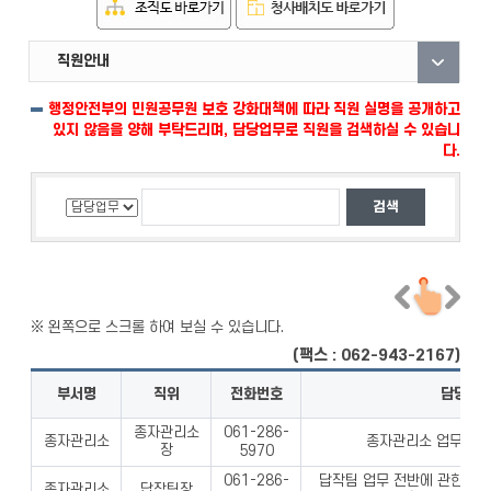
직원안내
부서안내
자료실
행정안전부의 민원공무원 보호 강화대책에 따라 직원 실명을 공개하고
있지 않음을 양해 부탁드리며, 담당업무로 직원을 검색하실 수 있습니
다.
(팩스 : 062-943-2167)
부서명
직위
전화번호
담당업
종자관리소
061-286-
종자관리소
종자관리소 업무 전반
장
5970
답작팀 업무 전반에 관한 사항
061-286-
종자관리소
답작팀장