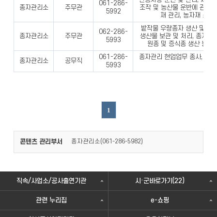
061-286-
종자관리소
주무관
조작 및 농산물 운반에 관한 
5992
재 관리, 농자재 소모
밭작물 우량종자 생산 및 보관
062-286-
종자관리소
주무관
생산물 보관 및 처리, 종자생
5993
원종 및 증식종 생산 농자
종자관리 현업업무 종사, 우량
061-286-
종자관리소
공무직
조
5993
1
콘텐츠 관리부서
종자관리소(
)
061-286-5982
직속/사업소/공사출연기관
시·군바로가기(22)
관련 누리집
e-쇼핑