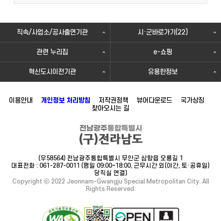
직속/사업소/공사출연기관
시·군바로가기(22)
관련 누리집
e-쇼핑
혁신도시이전기관
유용한정보
이용안내
개인정보 처리방침
저작권정책
뷰어다운로드
국가상징
찾아오시는 길
(우58564) 전남광주통합특별시 무안군 삼향읍 오룡길 1
대표전화 : 061-287-0011 (평일 09:00~18:00, 근무시간 외(야간, 토·공휴일)
당직실 연결)
Copyright ⓒ 2022 Jeonnam-Gwangju Special Metropolitan City. All
Rights Reserved.