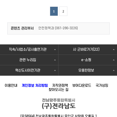
1
2
콘텐츠 관리부서
안전정책과 (
)
061-286-3226
직속/사업소/공사출연기관
시·군바로가기(22)
관련 누리집
e-쇼핑
혁신도시이전기관
유용한정보
이용안내
개인정보 처리방침
저작권정책
뷰어다운로드
국가상징
찾아오시는 길
(우58564) 전남광주통합특별시 무안군 삼향읍 오룡길 1