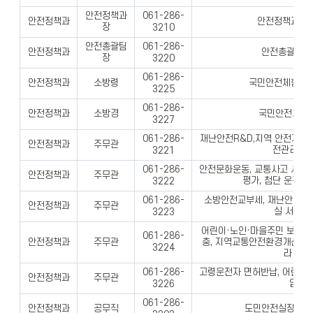
안전정책과
061-286-
안전정책과
안전정책과 업
장
3210
안전총괄팀
061-286-
안전정책과
안전총괄 업무
장
3220
061-286-
안전정책과
소방령
국민안전체험관 
3225
061-286-
안전정책과
소방경
국민안전체험
3227
재난안전R&D,지역 안전지수,
061-286-
안전정책과
주무관
전관리위
3221
안전문화운동, 교통사고 사망
061-286-
안전정책과
주무관
평가, 첨단 운전보
3222
소방안전교부세, 재난안전예산
061-286-
안전정책과
주무관
실 서무 
3223
어린이·노인·마을주민 보호구
061-286-
안전정책과
주무관
충, 지역교통안전환경개선사업
3224
라 확충
고령운전자 면허반납, 어린이 
061-286-
안전정책과
주무관
업무
3226
061-286-
안전정책과
공무직
도민안전실장실 부