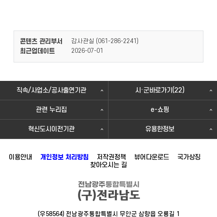
콘텐츠 관리부서
감사관실 (
)
061-286-2241
최근업데이트
2026-07-01
직속/사업소/공사출연기관
시·군바로가기(22)
관련 누리집
e-쇼핑
혁신도시이전기관
유용한정보
이용안내
개인정보 처리방침
저작권정책
뷰어다운로드
국가상징
찾아오시는 길
(우58564) 전남광주통합특별시 무안군 삼향읍 오룡길 1