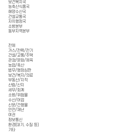
보건복지국
농축산식품국
해양수산국
건설교통국
자치행정국
소방본부
동부지역본부
전체
가스/전력/전기
건설/교통/주택
관광/문화/체육
농업/축산
법무/행정심판
보건/복지/의료
부동산/지적
산림/산지
세무/회계
소방/위험물
수산/어업
신문/간행물
안전/재난
여권
정보통신
환경(대기, 수질 등)
기타