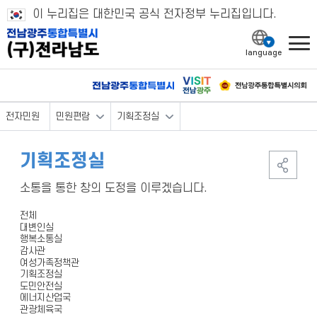
이 누리집은 대한민국 공식 전자정부 누리집입니다.
l
전자민원
민원편람
기획조정실
기획조정실
소통을 통한 창의 도정을 이루겠습니다.
전체
대변인실
행복소통실
감사관
여성가족정책관
기획조정실
도민안전실
에너지산업국
관광체육국