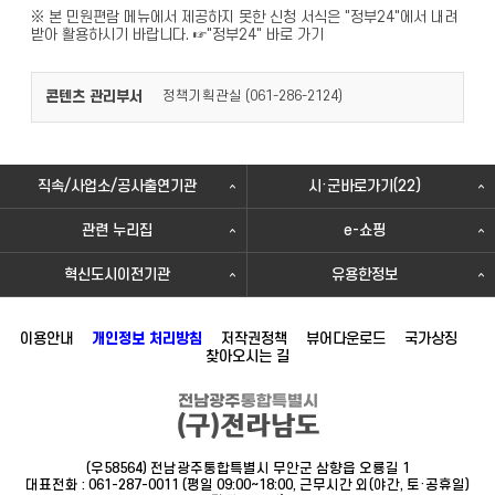
※ 본 민원편람 메뉴에서 제공하지 못한 신청 서식은 "정부24"에서 내려
받아 활용하시기 바랍니다.
☞"정부24" 바로 가기
콘텐츠 관리부서
정책기획관실 (
)
061-286-2124
직속/사업소/공사출연기관
시·군바로가기(22)
관련 누리집
e-쇼핑
혁신도시이전기관
유용한정보
이용안내
개인정보 처리방침
저작권정책
뷰어다운로드
국가상징
찾아오시는 길
(우58564) 전남광주통합특별시 무안군 삼향읍 오룡길 1
대표전화 : 061-287-0011 (평일 09:00~18:00, 근무시간 외(야간, 토·공휴일)