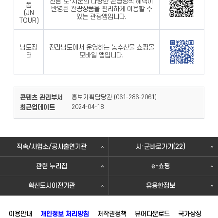
전남 도·시군의 다양한 관광정책 혜택이
폼
반영된 관광상품을 편리하게 이용할 수
(JN
있는 관광앱입니다.
TOUR)
남도장
전라남도에서 운영하는 농수산물 쇼핑몰
터
모바일 앱입니다.
콘텐츠 관리부서
홍보기획담당관 (
)
061-286-2061
최근업데이트
2024-04-18
직속/사업소/공사출연기관
시·군바로가기(22)
관련 누리집
e-쇼핑
혁신도시이전기관
유용한정보
이용안내
개인정보 처리방침
저작권정책
뷰어다운로드
국가상징