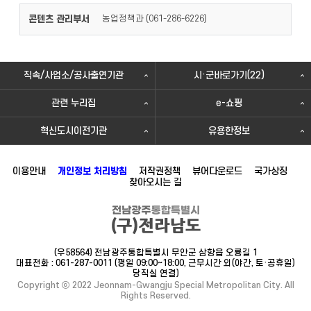
콘텐츠 관리부서
농업정책과 (
)
061-286-6226
직속/사업소/공사출연기관
시·군바로가기(22)
관련 누리집
e-쇼핑
혁신도시이전기관
유용한정보
이용안내
개인정보 처리방침
저작권정책
뷰어다운로드
국가상징
찾아오시는 길
(우58564) 전남광주통합특별시 무안군 삼향읍 오룡길 1
대표전화 : 061-287-0011 (평일 09:00~18:00, 근무시간 외(야간, 토·공휴일)
당직실 연결)
Copyright ⓒ 2022 Jeonnam-Gwangju Special Metropolitan City. All
Rights Reserved.