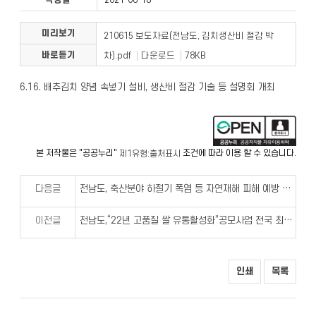
작성일
2021-06-18
미리보기
210615 보도자료(전남도, 김치생산비 절감 박
바로듣기
차).pdf
다운로드
78KB
6.16. 배추김치 양념 속넣기 설비, 생산비 절감 기술 등 설명회 개최
본 저작물은 "공공누리"
조건에 따라 이용 할 수 있습니다.
제1유형:출처표시
다음글
전남도, 축산분야 하절기 폭염 등 자연재해 피해 예방 총력!
이전글
전남도,“22년 고품질 쌀 유통활성화”공모사업 전국 최다 선정
인쇄
목록