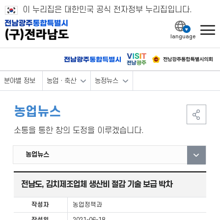
이 누리집은 대한민국 공식 전자정부 누리집입니다.
l
분야별 정보
농업ㆍ축산
농정뉴스
농업뉴스
소통을 통한 창의 도정을 이루겠습니다.
농업뉴스
최신농업동향
농업·농촌 및 식품산업 발전
국제농업규약 용어집
도농교류 자매결연
전남도, 김치제조업체 생산비 절감 기술 보급 박차
작성자
농업정책과