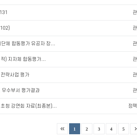
131
102)
치단체 합동평가 유공자 장...
실적) 지자체 합동평가...
 전략사업 평가
도 우수부서 평가결과
초청 강연회 자료(최종본)...
정
1
2
3
4
5