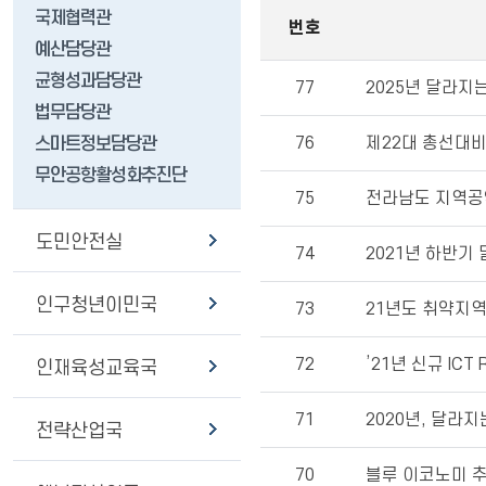
국제협력관
번호
예산담당관
균형성과담당관
77
2025년 달라지
법무담당관
76
제22대 총선대비
스마트정보담당관
무안공항활성화추진단
75
전라남도 지역공
도민안전실
74
2021년 하반기
인구청년이민국
73
21년도 취약지역
72
’21년 신규 ICT
인재육성교육국
71
2020년, 달라
전략산업국
70
블루 이코노미 