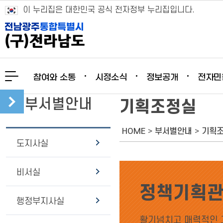
이 누리집은 대한민국 공식 전자정부 누리집입니다.
참여와 소통
시정소식
정보공개
전자민
부서별안내
기획조정실
HOME
>
부서별안내
>
기획
도지사실
비서실
정책기획
행정부지사실
활기넘치고 매력적인 고