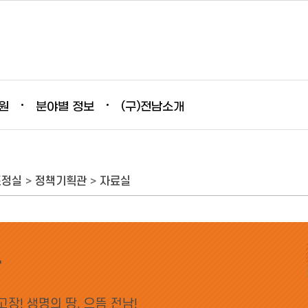
원
분야별 정보
(구)전남소개
조정실
>
정책기획관
>
자료실
관
장! 생명의 땅, 으뜸 전남!