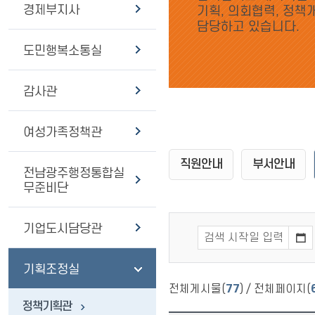
경제부지사
기획, 의회협력, 정책
담당하고 있습니다.
도민행복소통실
감사관
여성가족정책관
직원안내
부서안내
전남광주행정통합실
무준비단
기업도시담당관
기획조정실
전체게시물(
77
) / 전체페이지(
정책기획관