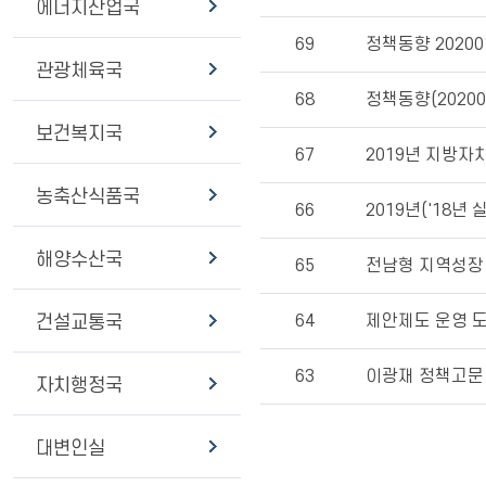
에너지산업국
69
정책동향 20200
관광체육국
68
정책동향(20200
보건복지국
67
2019년 지방자
농축산식품국
66
2019년('18년 
해양수산국
65
전남형 지역성장
64
제안제도 운영 
건설교통국
63
이광재 정책고문 
자치행정국
대변인실