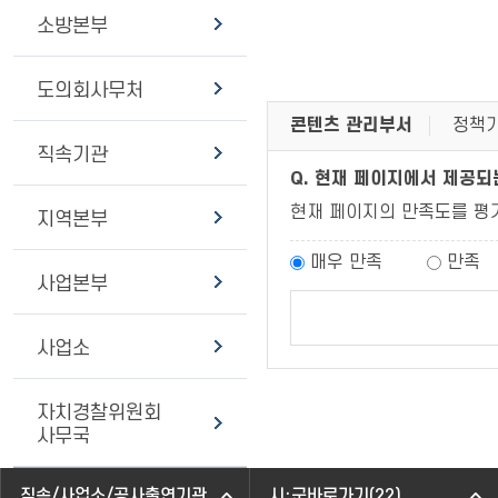
소방본부
도의회사무처
콘텐츠 관리부서
정책기
직속기관
Q. 현재 페이지에서 제공
현재 페이지의 만족도를 평
지역본부
매우 만족
만족
사업본부
사업소
자치경찰위원회
사무국
직속/사업소/공사출연기관
시·군바로가기(22)