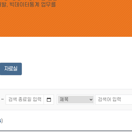
개발, 빅데이터통계 업무를
자료실
~
6
)