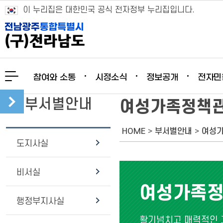
이 누리집은 대한민국 공식 전자정부 누리집입니다.
참여와 소통
시정소식
정보공개
전자민
부서별안내
여성가족정책
HOME
>
부서별안내
>
여성
도지사실
비서실
여성가족
행정부지사실
활기넘치고 매력적인 고