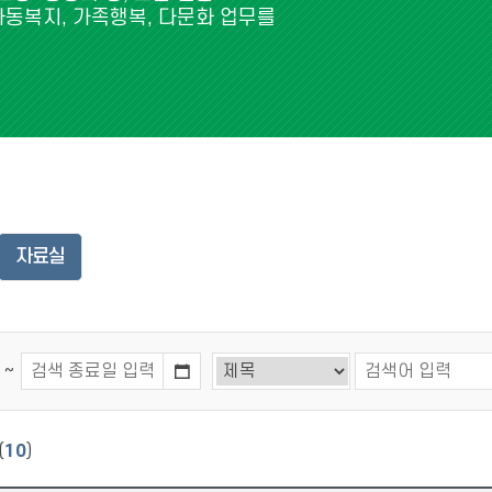
아동복지, 가족행복, 다문화 업무를
자료실
~
(
10
)