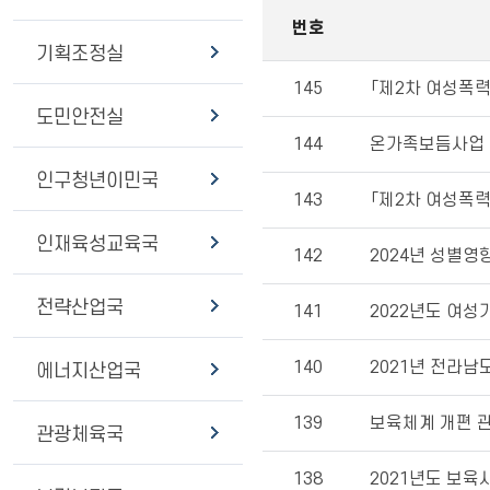
번호
기획조정실
145
「제2차 여성폭력
도민안전실
144
온가족보듬사업
인구청년이민국
143
「제2차 여성폭력
인재육성교육국
142
2024년 성별영
전략산업국
141
2022년도 여성
140
2021년 전라남도
에너지산업국
139
보육체계 개편 
관광체육국
138
2021년도 보육