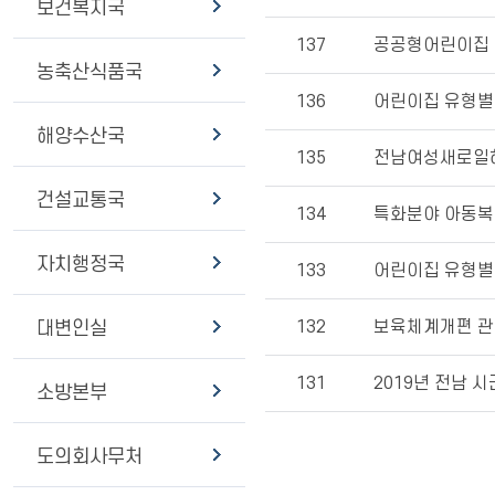
보건복지국
137
공공형어린이집 현황(
농축산식품국
136
어린이집 유형별 현황
해양수산국
135
전남여성새로일
건설교통국
134
특화분야 아동복
자치행정국
133
어린이집 유형별 현황
132
보육체계개편 관련
대변인실
131
2019년 전남 
소방본부
도의회사무처