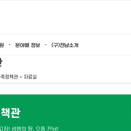
원
분야별 정보
(구)전남소개
관
가족정책관
>
자료실
정책관
장! 생명의 땅, 으뜸 전남!