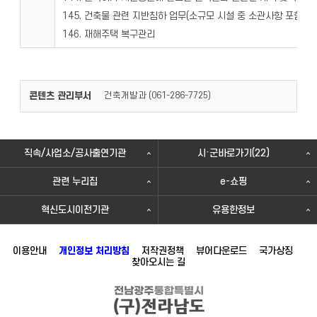
145. 건축물 관련 지반침하 업무(소규모 시설 중 소관사항 포함)
146. 재해주택 복구관리
콘텐츠 관리부서
건축개발과 (
)
061-286-7725
직속/사업소/공사출연기관
시·군바로가기(22)
관련 누리집
e-쇼핑
혁신도시이전기관
유용한정보
이용안내
개인정보 처리방침
저작권정책
뷰어다운로드
국가상징
찾아오시는 길