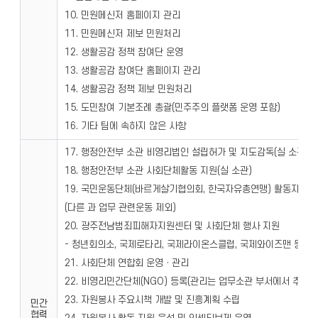
10. 민원메신저 홈페이지 관리
11. 민원메신저 제보 민원처리
12. 생활공감 정책 참여단 운영
13. 생활공감 참여단 홈페이지 관리
14. 생활공감 정책 제보 민원처리
15. 도민참여 기본조례 총괄(민주주의 플랫폼 운영 포함)
16. 기타 팀에 속하지 않은 사항
17. 행정안전부 소관 비영리법인 설립허가 및 지도감독(실 소관)
18. 행정안전부 소관 사회단체활동 지원(실 소관)
19. 국민운동단체(바르게살기협의회, 한국자유총연맹) 활동지원 
(다른 과 업무 관련운동 제외)
20. 광주전남범죄피해자지원센터 및 사회단체 행사 지원
- 청년회의소, 국제로타리, 국제라이온스클럽, 국제와이즈맨 등
21. 사회단체 연합회 운영ㆍ관리
22. 비영리민간단체(NGO) 등록(관리는 업무소관 부서에서 추진)
23. 자원봉사 주요시책 개발 및 진흥계획 수립
민간
협력