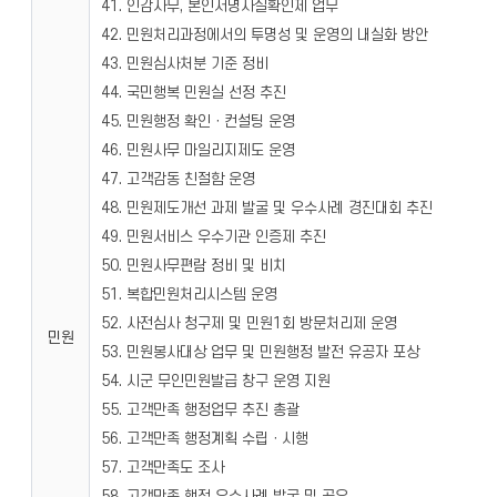
41. 인감사무, 본인서명사실확인제 업무
42. 민원처리과정에서의 투명성 및 운영의 내실화 방안
43. 민원심사처분 기준 정비
44. 국민행복 민원실 선정 추진
45. 민원행정 확인ㆍ컨설팅 운영
46. 민원사무 마일리지제도 운영
47. 고객감동 친절함 운영
48. 민원제도개선 과제 발굴 및 우수사례 경진대회 추진
49. 민원서비스 우수기관 인증제 추진
50. 민원사무편람 정비 및 비치
51. 복합민원처리시스템 운영
52. 사전심사 청구제 및 민원1회 방문처리제 운영
민원
53. 민원봉사대상 업무 및 민원행정 발전 유공자 포상
54. 시군 무인민원발급 창구 운영 지원
55. 고객만족 행정업무 추진 총괄
56. 고객만족 행정계획 수립ㆍ시행
57. 고객만족도 조사
58. 고객만족 행정 우수사례 발굴 및 공유