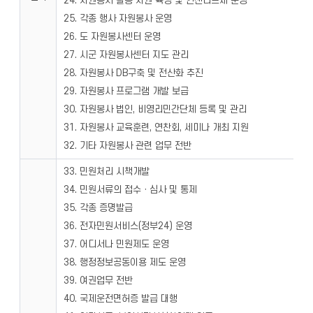
24. 자원봉사 활동 지원 육성 및 인센티브제 운영
25. 각종 행사 자원봉사 운영
26. 도 자원봉사센터 운영
27. 시군 자원봉사센터 지도 관리
28. 자원봉사 DB구축 및 전산화 추진
29. 자원봉사 프로그램 개발 보급
30. 자원봉사 법인, 비영리민간단체 등록 및 관리
31. 자원봉사 교육훈련, 연찬회, 세미나 개최 지원
32. 기타 자원봉사 관련 업무 전반
33. 민원처리 시책개발
34. 민원서류의 접수ㆍ심사 및 통제
35. 각종 증명발급
36. 전자민원서비스(정부24) 운영
37. 어디서나 민원제도 운영
38. 행정정보공동이용 제도 운영
39. 여권업무 전반
40. 국제운전면허증 발급 대행