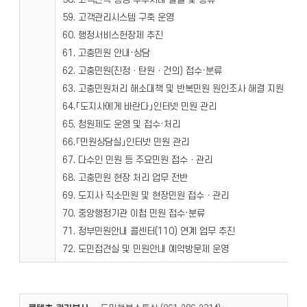
59. 고객관리시스템 구축 운영
60. 행정서비스헌장제 추진
61. 고충민원 안내·상담
62. 고충민원(진정ㆍ탄원ㆍ건의) 접수·분류
63. 고충민원처리 해소대책 및 반복민원 원인조사 해결 지원
64.「도지사에게 바란다」인터넷 민원 관리
65. 청원제도 운영 및 접수·처리
66.「민원상담실」인터넷 민원 관리
67. 다수인 민원 등 주요민원 접수ㆍ관리
68. 고충민원 현장 처리 업무 전반
69. 도지사 직소민원 및 현장민원 접수ㆍ관리
70. 중앙행정기관 이첩 민원 접수·분류
71. 정부민원안내 콜센터(110) 연계 업무 추진
72. 도민접견실 및 민원안내 예약방문제 운영