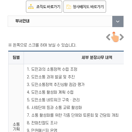
직원안내
부서안내
자료실
팀별
세부 분장사무 내역
1. 도민과의 소통정책 수립 조정
2. 도민소통 과제 발굴 및 추진
3. 도민소통정책 추진상황 점검·평가
4. 도민소통 활성화 계획 수립
5. 도민소통 네트워크 구축ㆍ관리
6. 사회단체 등과 소통 교류 활성화
7. 소통 활성화를 위한 각종 단체와 토론회 및 간담회 개최
8. 전화친절도 조사
소통
기획
9. 민원메신저 운영