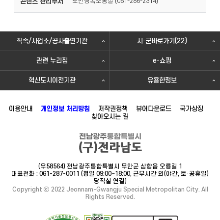
콘텐츠 관리부서
도민행복소통실 (
)
061-286-2314
직속/사업소/공사출연기관
시·군바로가기(22)
관련 누리집
e-쇼핑
혁신도시이전기관
유용한정보
이용안내
개인정보 처리방침
저작권정책
뷰어다운로드
국가상징
찾아오시는 길
(우58564) 전남광주통합특별시 무안군 삼향읍 오룡길 1
대표전화 : 061-287-0011 (평일 09:00~18:00, 근무시간 외(야간, 토·공휴일)
당직실 연결)
Copyright ⓒ 2022 Jeonnam-Gwangju Special Metropolitan City. All
Rights Reserved.