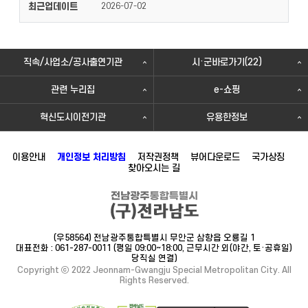
최근업데이트
2026-07-02
직속/사업소/공사출연기관
시·군바로가기(22)
관련 누리집
e-쇼핑
혁신도시이전기관
유용한정보
이용안내
개인정보 처리방침
저작권정책
뷰어다운로드
국가상징
찾아오시는 길
(우58564) 전남광주통합특별시 무안군 삼향읍 오룡길 1
대표전화 : 061-287-0011 (평일 09:00~18:00, 근무시간 외(야간, 토·공휴일)
당직실 연결)
Copyright ⓒ 2022 Jeonnam-Gwangju Special Metropolitan City. All
Rights Reserved.