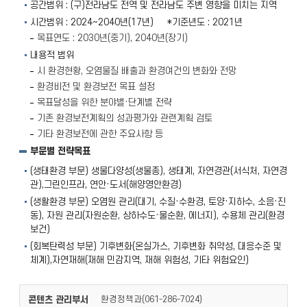
공간범위 : (구)전라남도 전역 및 전라남도 주변 영향을 미치는 지역
시간범위 : 2024~2040년(17년) *기준년도 : 2021년
목표연도 : 2030년(중기), 2040년(장기)
내용적 범위
시 환경현황, 오염물질 배출과 환경여건의 변화와 전망
환경비전 및 환경보전 목표 설정
목표달성을 위한 분야별·단계별 전략
기존 환경보전계획의 성과평가와 관련계획 검토
기타 환경보전에 관한 주요사항 등
부문별 전략목표
(생태환경 부문) 생물다양성(생물종), 생태계, 자연경관(서식처, 자연경
관),그린인프라, 연안·도서(해양영안환경)
(생활환경 부문) 오염원 관리(대기, 수질·수환경, 토양·지하수, 소음·진
동), 자원 관리(자원순환, 상하수도·물순환, 에너지), 수용체 관리(환경
보건)
(회복탄력성 부문) 기후변화(온실가스, 기후변화 취약성, 대응수준 및
체계),자연재해(재해 민감지역, 재해 위험성, 기타 위험요인)
콘텐츠 관리부서
환경정책과(
)
061-286-7024