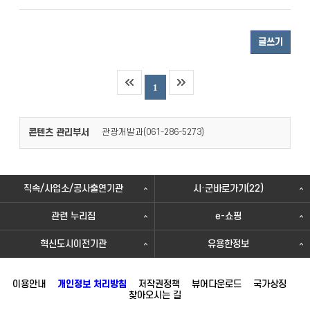
글쓰기
1
콘텐츠 관리부서
관광개발과(
)
061-286-5273
직속/사업소/공사출연기관
시·군바로가기(22)
관련 누리집
e-쇼핑
혁신도시이전기관
유용한정보
이용안내
개인정보 처리방침
저작권정책
뷰어다운로드
국가상징
찾아오시는 길