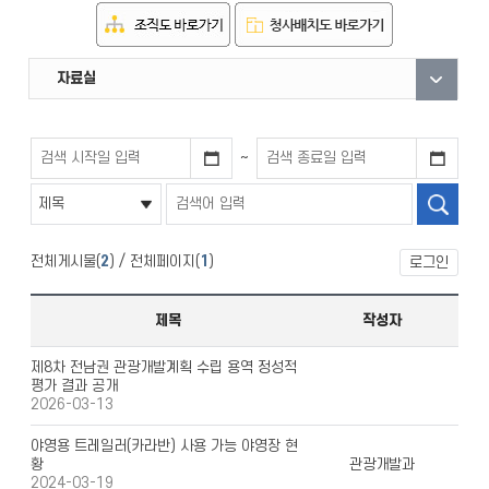
직원안내
부서안내
자료실
~
전체게시물(
2
) / 전체페이지(
1
)
로그인
제목
작성자
제8차 전남권 관광개발계획 수립 용역 정성적
평가 결과 공개
2026-03-13
야영용 트레일러(카라반) 사용 가능 야영장 현
황
관광개발과
2024-03-19