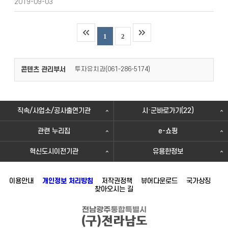
2019-09-03
1
2
콘텐츠 관리부서
투자유치과(
)
061-286-5174
직속/사업소/공사출연기관
시·군바로가기(22)
관련 누리집
e-쇼핑
혁신도시이전기관
유용한정보
이용안내
개인정보 처리방침
저작권정책
뷰어다운로드
국가상징
찾아오시는 길