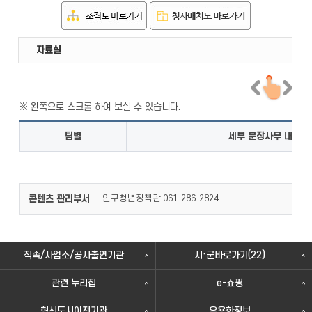
직원안내
부서안내
자료실
팀별
세부 분장사무 내역
콘텐츠 관리부서
인구청년정책관 061-286-2824
직속/사업소/공사출연기관
시·군바로가기(22)
관련 누리집
e-쇼핑
혁신도시이전기관
유용한정보