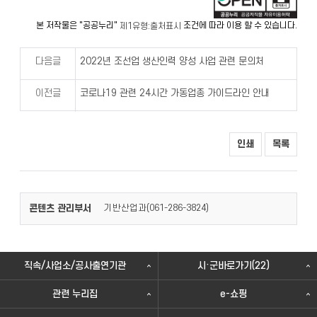
본 저작물은 "공공누리"
조건에 따라 이용 할 수 있습니다.
제1유형:출처표시
다음글
2022년 조선업 생산인력 양성 사업 관련 문의처
이전글
코로나19 관련 24시간 가동업종 가이드라인 안내
인쇄
목록
콘텐츠 관리부서
기반산업과(
)
061-286-3824
직속/사업소/공사출연기관
시·군바로가기(22)
관련 누리집
e-쇼핑