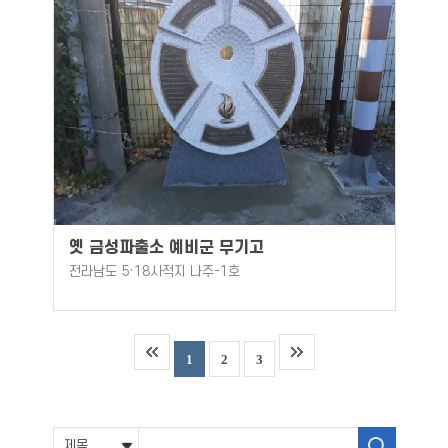
옛 금성파출소 예비군 무기고
전라남도 5·18사적지 나주-1호
1
2
3