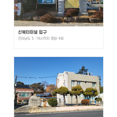
신북터미널 입구
전라남도 5 ·18사적지 영암-4호