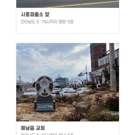
시종파출소 앞
전라남도 5 ·18사적지 영암-5호
해남읍 교회