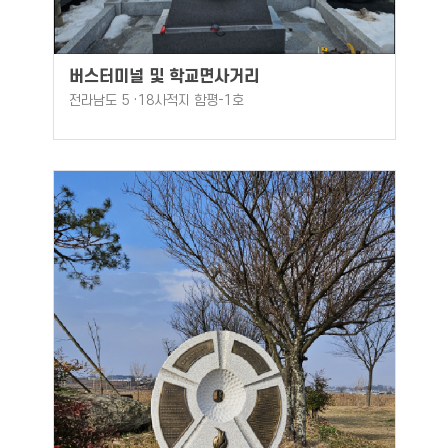
버스터미널 및 학교면사거리
전라남도 5 ·18사적지 함평-1호