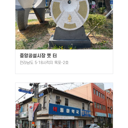
중앙공설시장 옛 터
전라남도 5·18사적지 목포-2호