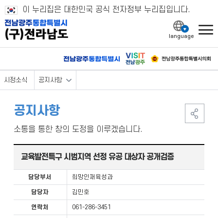
이 누리집은 대한민국 공식 전자정부 누리집입니다.
l
시정소식
공지사항
공지사항
소통을 통한 창의 도정을 이루겠습니다.
교육발전특구 시범지역 선정 유공 대상자 공개검증
담당부서
희망인재육성과
담당자
김민호
연락처
061-286-3451