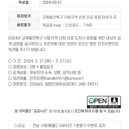
작성일
2024-03-21
미리보기
교육발전특구 시범지역 선정 유공 표창 대상자 공
바로듣기
개검증.hwp
다운로드
71KB
2024년 교육발전특구 시범지역 선정 유공 도지사 표창을 위한 대상자 공
개 검증을 실시하오니, 추천자에 대한 의견이 있으신 분은 전자우편으로
의견을 주시기 바랍니다.
○ 기 간 : 2024. 3. 21.(목) ~ 3. 27.(수)
○ 검증대상 : 2명 * 붙임참조
○ 공개내용 : 후보자의 소속, 성명, 공적사항 등
○ 의견제출 : 전자우편(handkmh1@korea.kr)
○ 관련문의 : 전라남도 희망인재육성과(061-286-3451)
본 저작물은 "공공누리"
조건에 따라 이용 할 수 있습니다.
제1유형:출처표시
다음글
전남 사랑애(愛) 서포터즈 1촌맺기 이벤트 공지