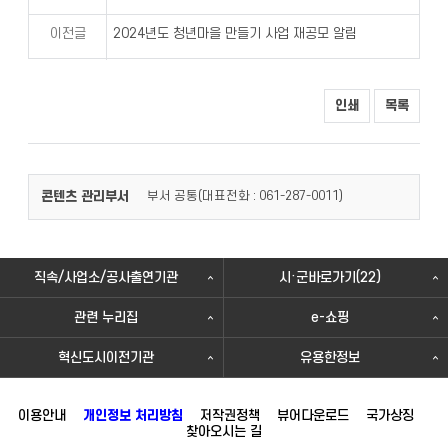
이전글
2024년도 청년마을 만들기 사업 재공모 알림
인쇄
목록
콘텐츠 관리부서
부서 공통(
)
대표전화 : 061-287-0011
직속/사업소/공사출연기관
시·군바로가기(22)
관련 누리집
e-쇼핑
혁신도시이전기관
유용한정보
이용안내
개인정보 처리방침
저작권정책
뷰어다운로드
국가상징
찾아오시는 길