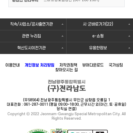
콘텐츠 관리부서
스마트정보담당관 (
)
061-286-2381
직속/사업소/공사출연기관
시·군바로가기(22)
관련 누리집
e-쇼핑
혁신도시이전기관
유용한정보
이용안내
개인정보 처리방침
저작권정책
뷰어다운로드
국가상징
찾아오시는 길
(우58564) 전남광주통합특별시 무안군 삼향읍 오룡길 1
대표전화 : 061-287-0011 (평일 09:00~18:00, 근무시간 외(야간, 토·공휴일)
당직실 연결)
Copyright ⓒ 2022 Jeonnam-Gwangju Special Metropolitan City. All
Rights Reserved.