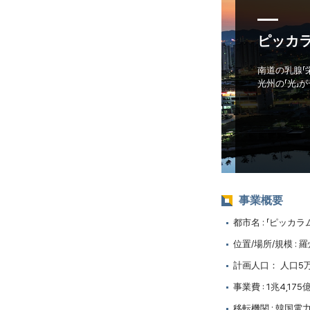
ピッカ
南道の乳腺「
光州の「光」
事業概要
都市名 : 「ピッカ
位置/場所/規模 : 
計画人口： 人口5
事業費 : 1兆4,17
移転機関 : 韓国電