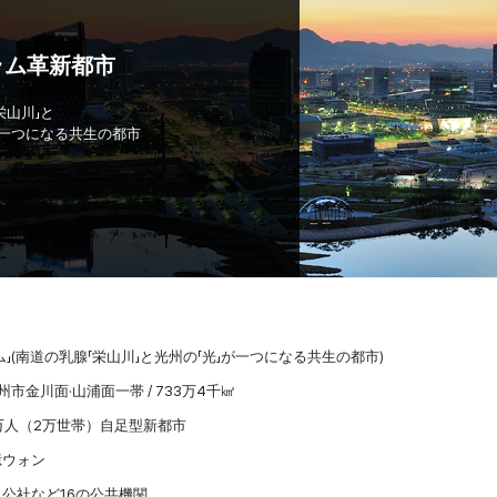
ラム革新都市
栄山川」と
が一つになる共生の都市
ラム」(南道の乳腺「栄山川」と光州の「光」が一つになる共生の都市)
羅州市金川面·山浦面一帯 / 733万4千㎢
万人（2万世帯）自足型新都市
5億ウォン
力公社など16の公共機関