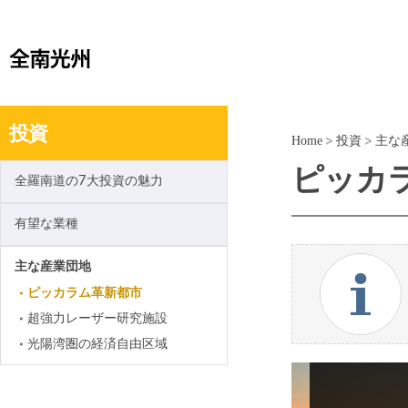
投資
Home
>
投資
>
主な
ピッカ
全羅南道の7大投資の魅力
有望な業種
主な産業団地
ピッカラム革新都市
超強力レーザー研究施設
光陽湾圏の経済自由区域