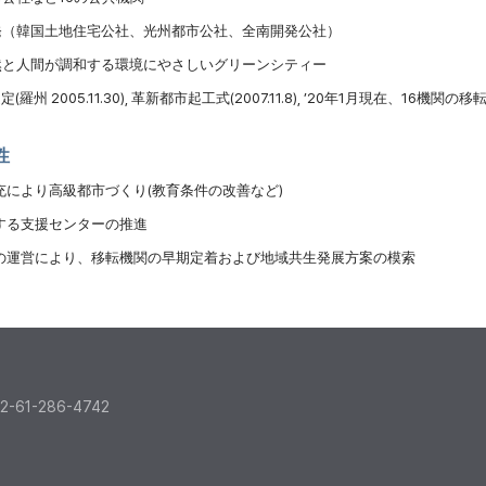
開発（韓国土地住宅公社、光州都市公社、全南開発公社）
自然と人間が調和する環境にやさしいグリーンシティー
州 2005.11.30), 革新都市起工式(2007.11.8), ’20年1月現在、16機関の移
性
充により高級都市づくり(教育条件の改善など)
する支援センターの推進
の運営により、移転機関の早期定着および地域共生発展方案の模索
82-61-286-4742