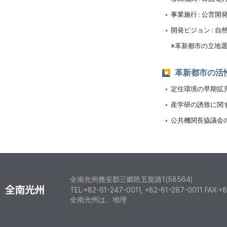
事業施行 : 公営
開発ビジョン : 
※革新都市の立地選定(羅
革新都市の活
定住環境の早期拡
産学研の誘致に関
公共機関長協議会
全南光州務安郡三郷邑五龍路1(58564)
TEL:+82-61-247-0011, +82-61-287-0011 FAX:+
全南光州は、地理