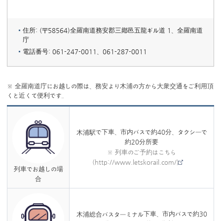
住所: (〒58564)全羅南道務安郡三鄕邑五龍ギル道 1、全羅南道
庁
電話番号: 061-247-0011、061-287-0011
※ 全羅南道庁にお越しの際は、務安より木浦の方から大衆交通をご利用頂
くと近くて便利です。
で下車、市内バスで約40分、タクシーで
木浦駅
約20分所要
※ 列車のご予約はこちら
(http://www.letskorail.com/)
列車でお越しの場
合
下車、市内バスで約30
木浦総合バスターミナル