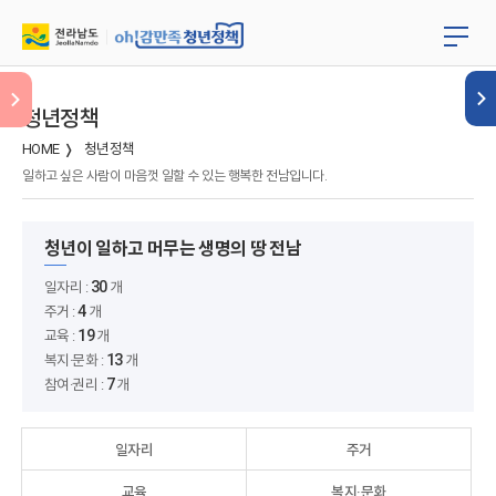
청년정책
HOME
청년정책
일하고 싶은 사람이 마음껏 일할 수 있는 행복한 전남입니다.
청년이 일하고 머무는 생명의 땅 전남
30
일자리 :
개
4
주거 :
개
19
교육 :
개
13
복지·문화 :
개
7
참여·권리 :
개
일자리
주거
교육
복지·문화