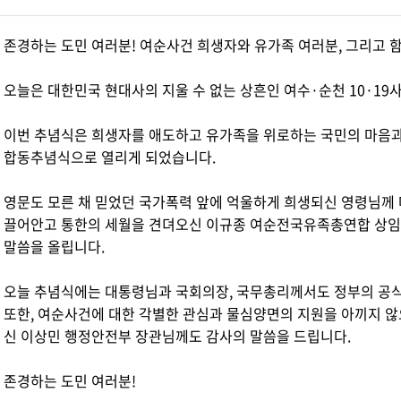
존경하는 도민 여러분! 여순사건 희생자와 유가족 여러분, 그리고 
오늘은 대한민국 현대사의 지울 수 없는 상흔인 여수·순천 10·19
이번 추념식은 희생자를 애도하고 유가족을 위로하는 국민의 마음과 
합동추념식으로 열리게 되었습니다.
영문도 모른 채 믿었던 국가폭력 앞에 억울하게 희생되신 영령님께 
끌어안고 통한의 세월을 견뎌오신 이규종 여순전국유족총연합 상임
말씀을 올립니다.
오늘 추념식에는 대통령님과 국회의장, 국무총리께서도 정부의 공
또한, 여순사건에 대한 각별한 관심과 물심양면의 지원을 아끼지 
신 이상민 행정안전부 장관님께도 감사의 말씀을 드립니다.
존경하는 도민 여러분!