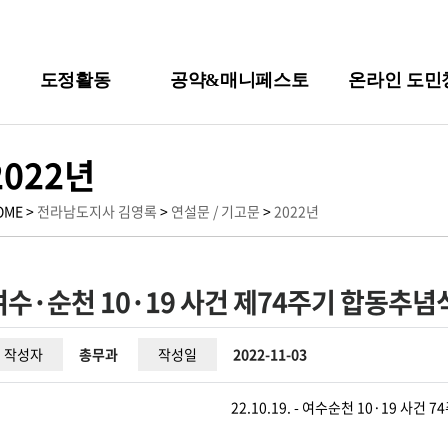
도정활동
공약&매니페스토
온라인 도민
2022년
OME >
전라남도지사 김영록
>
연설문 / 기고문
>
2022년
여수·순천 10·19 사건 제74주기 합동추념
작성자
총무과
작성일
2022-11-03
22.10.19. - 여수순천 10·19 사