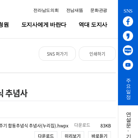
전라남도의회
전남새뜸
문화관광
SNS
청원
도지사에게 바란다
역대 도지사
SNS 퍼가기
인쇄하기
주
요
식 추념사
일
정
연
설
다운로드
건 74주기 합동추념식 추념사(누리집).hwpx
83KB
문
·
다운로드
미리보기
바로듣기
기