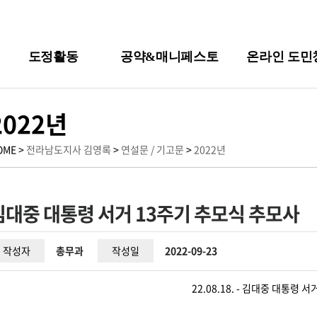
도정활동
공약&매니페스토
온라인 도민
2022년
OME >
전라남도지사 김영록
>
연설문 / 기고문
>
2022년
김대중 대통령 서거 13주기 추모식 추모사
작성자
총무과
작성일
2022-09-23
22.08.18. - 김대중 대통령