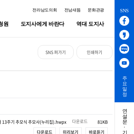
전라남도의회
전남새뜸
문화관광
SNS
청원
도지사에게 바란다
역대 도지사
SNS 퍼가기
인쇄하기
주
요
일
정
연
설
다운로드
 서거 13주기 추모식 추모사(누리집).hwpx
81KB
문
·
다운로드
미리보기
바로듣기
기