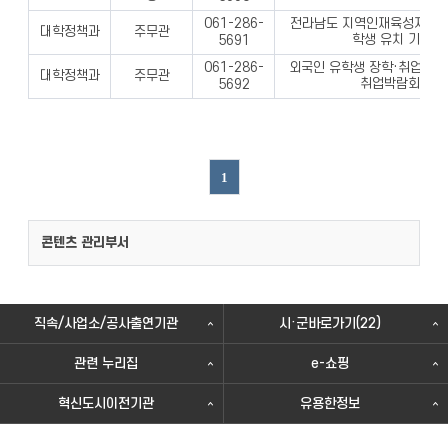
전라남도 지역인재육성지원사업
061-286-
대학정책과
주무관
학생 유치 기본계
5691
외국인 유학생 장학·취업·정주
061-286-
대학정책과
주무관
취업박람회 행사
5692
1
콘텐츠 관리부서
직속/사업소/공사출연기관
시·군바로가기(22)
관련 누리집
e-쇼핑
혁신도시이전기관
유용한정보