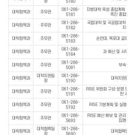
장
5180
지방대학 육성 종합계획 정책 
061-286-
대학정책과
주무관
촉진 종합계획 
5181
국립대학 및 국공립대학 통합
061-286-
대학정책과
주무관
지원 등
5182
061-286-
대학정책과
주무관
순천대, 목포대 글로컬대
5183
061-286-
대학정책과
주무관
과 예산 및 서무에 
5184
061-286-
대학정책과
주무관
부속실 업
5091
대학지원팀
061-286-
대학정책과
대학지원팀 업
장
5190
RISE 위원회 구성·운영 및 R
061-286-
대학정책과
주무관
한 사항 
5191
061-286-
대학정책과
주무관
RISE 기본계획 및 실행계획
5192
RISE 예산 확보 및 관리 및 
061-286-
대학정책과
주무관
집행관리 
5693
대학협력팀
061-286-
대학정책과
대학협력팀 업
장
5690