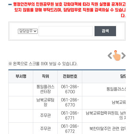
행정안전부의 민원공무원 보호 강화대책에 따라 직원 실명을 공개하고
있지 않음을 양해 부탁드리며, 담당업무로 직원을 검색하실 수 있습니
다.
부서명
직위
전화번호
담당업
통일플러스
061-286-
통일플러스센터 
센터장
6700
남북교류팀
061-286-
남북교류 업무
장
6770
남북교류협력위원회, 남북교류
061-286-
주무관
의 지원 
6771
061-286-
주무관
북한이탈주민 관련 업무 추진
6772