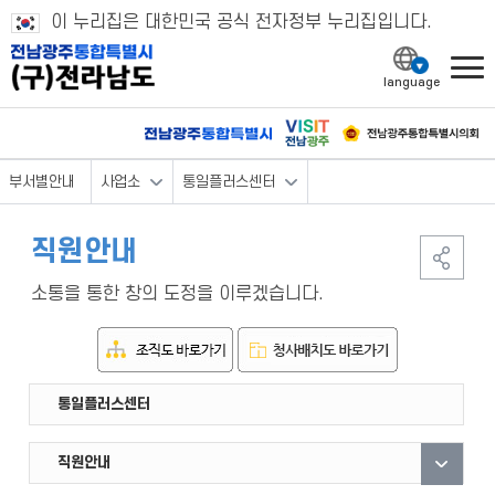
이 누리집은 대한민국 공식 전자정부 누리집입니다.
l
부서별안내
사업소
통일플러스센터
직원안내
소통을 통한 창의 도정을 이루겠습니다.
산림연구원
동물위생시험소
도로관리사업소
농업박물관
중앙협력본부
혁신도시지원단
도립도서관
종자관리소
도립미술관
통일플러스센터
직원안내
부서안내
자료실