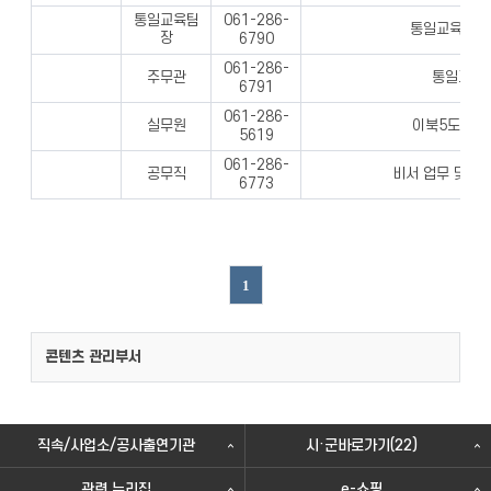
통일교육팀
061-286-
통일교육 업무
장
6790
061-286-
주무관
통일교육 
6791
061-286-
실무원
이북5도 업무
5619
061-286-
공무직
비서 업무 및 사
6773
1
콘텐츠 관리부서
직속/사업소/공사출연기관
시·군바로가기(22)
관련 누리집
e-쇼핑