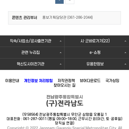
콘텐츠 관리부서
홍보기획담당관 (
)
061-286-2044
직속/사업소/공사출연기관
시·군바로가기(22)
관련 누리집
e-쇼핑
혁신도시이전기관
유용한정보
이용안내
개인정보 처리방침
저작권정책
뷰어다운로드
국가상징
찾아오시는 길
(우58564) 전남광주통합특별시 무안군 삼향읍 오룡길 1
대표전화 : 061-287-0011 (평일 09:00~18:00, 근무시간 외(야간, 토·공휴일)
당직실 연결)
Copyright ⓒ 2022 Jeonnam-Gwangju Special Metropolitan City. All