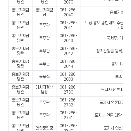
당관
당관
2070
홍보기획담
홍보기획팀
061-286-
홍보기획업무
당관
장
2040
홍보기획담
도정 홍보 종합계획 수립·추진,
061-286-
주무관
당관
기획·조
2041
홍보기획담
061-286-
주무관
국서무, 기획보
당관
2043
홍보기획담
061-286-
주무관
정기간행물 등록, 도
당관
2042
홍보기획담
061-286-
주무관
홍보대사, 
당관
2044
홍보기획담
061-286-
공무직
부속실 관
당관
2033
홍보기획담
메시지정책
061-286-
도지사 언론 대담·
당관
팀장
2730
홍보기획담
061-286-
주무관
도지사 언론대담 맟
당관
2732
홍보기획담
061-286-
주무관
도지사 언론 대담 및 
당관
2731
홍보기획담
061-286-
연설문팀장
도지사 연설문 작
당관
2360