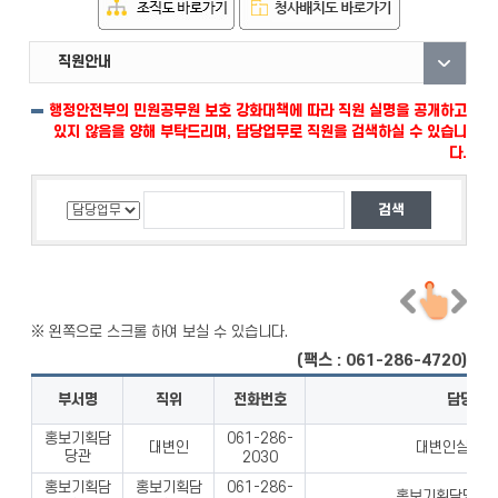
직원안내
부서안내
자료실
행정안전부의 민원공무원 보호 강화대책에 따라 직원 실명을 공개하고
있지 않음을 양해 부탁드리며, 담당업무로 직원을 검색하실 수 있습니
다.
(팩스 : 061-286-4720)
부서명
직위
전화번호
담당업
홍보기획담
061-286-
대변인
대변인실 업무
당관
2030
홍보기획담
홍보기획담
061-286-
홍보기획담당관 