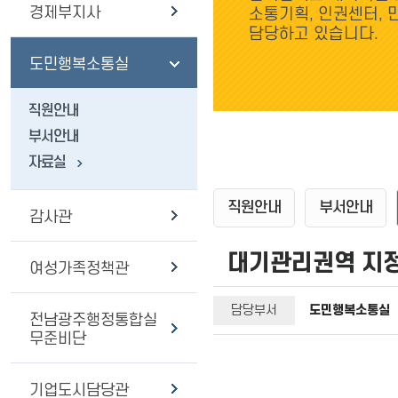
경제부지사
소통기획, 인권센터, 
담당하고 있습니다.
도민행복소통실
직원안내
부서안내
자료실
직원안내
부서안내
감사관
대기관리권역 지정
여성가족정책관
담당부서
도민행복소통실
전남광주행정통합실
무준비단
기업도시담당관