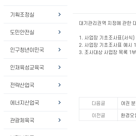
기획조정실
대기관리권역 지정에 관한 
도민안전실
1. 사업장 기초조사표(서식) 
2. 사업장 기초조사표 예시 1
인구청년이민국
3. 조사대상 사업장 목록 1부
인재육성교육국
전략산업국
에너지산업국
다음글
여권 분
이전글
환경오
관광체육국