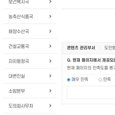
보건복지국
농축산식품국
해양수산국
건설교통국
콘텐츠 관리부서
도민행
Q. 현재 페이지에서 제공
자치행정국
현재 페이지의 만족도를 평
대변인실
매우 만족
만족
소방본부
도의회사무처