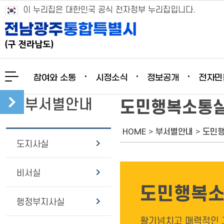
이 누리집은 대한민국 공식 전자정부 누리집입니다.
참여와 소통
시정소식
정보공개
전자민
부서별안내
도민행복소통
HOME
>
부서별안내
>
도민
도지사실
비서실
도민행복
행정부지사실
활기넘치고 매력적인 고