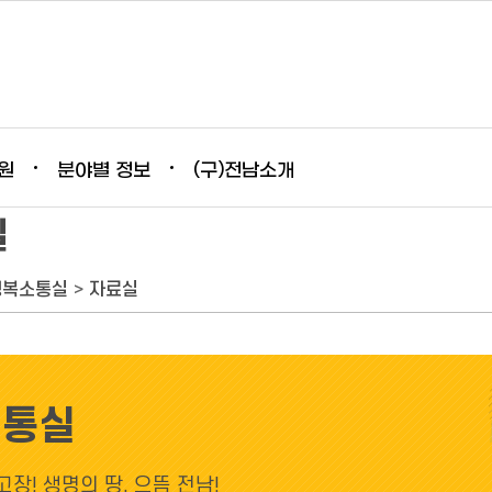
원
분야별 정보
(구)전남소개
실
행복소통실
>
자료실
소통실
장! 생명의 땅, 으뜸 전남!