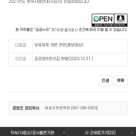
2021년도 보육사업안내(지침서) 한글파일입니다.
본 저작물은 "공공누리"
조건에 따라 이용 할 수 있습니다.
제1유형:출처표시
다음글
보육체계 개편 관련(홍보영상)
이전글
공공형어린이집 현황(2020.12.31.)
인쇄
목록
콘텐츠 관리부서
여성가족정책관 (
)
061-286-5923
직속/사업소/공사출연기관
시·군바로가기(22)