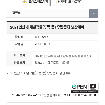
직원안내
부서안내
자료실
2021년산 하계밭작물(두류 등) 우량종자 생산계획
작성자
종자관리소
작성일
2021-06-14
미리보기
2021년산 두류 등 하계밭작물 우량종자 생산계
바로듣기
획.hwp
다운로드
82KB
2021년산 하계밭작물(두류 등) 우량종자 생산계획
본 저작물은 "공공누리"
조건에 따라 이용 할 수 있습니다.
제1유형:출처표시