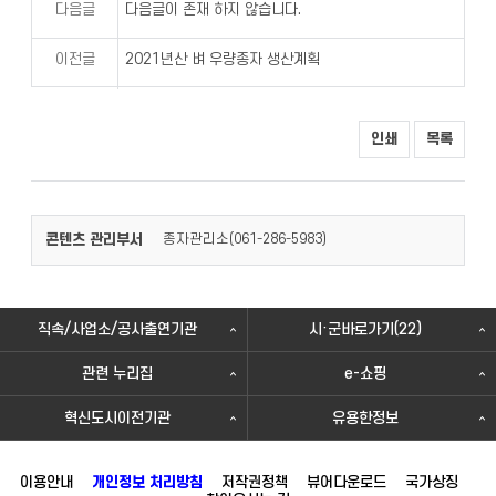
다음글
다음글이 존재 하지 않습니다.
이전글
2021년산 벼 우량종자 생산계획
인쇄
목록
콘텐츠 관리부서
종자관리소(
)
061-286-5983
직속/사업소/공사출연기관
시·군바로가기(22)
관련 누리집
e-쇼핑
혁신도시이전기관
유용한정보
이용안내
개인정보 처리방침
저작권정책
뷰어다운로드
국가상징